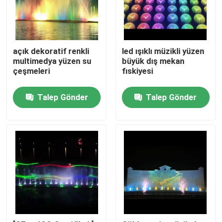
açık dekoratif renkli
led ışıklı müzikli yüzen
multimedya yüzen su
büyük dış mekan
çeşmeleri
fıskiyesi
Talep Gönder
Talep Gönder
Ana sayfa
Ürünler
Hakkımızda