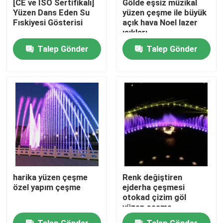
[CE ve ISO Sertifikalı]
Gölde eşsiz müzikal
Yüzen Dans Eden Su
yüzen çeşme ile büyük
Fıskiyesi Gösterisi
açık hava Noel lazer
Fabrika turu
ışıkları
Talep Gönder
Talep Gönder
Kalite kontrol
Bize ulaşın
Teklif isteği
yüzen çeşme
harika yüzen çeşme
Renk değiştiren
Göl Çeşmeleri
özel yapım çeşme
ejderha çeşmesi
otokad çizim göl
yüzen çeşme
müzikal çeşme
Talep Gönder
Talep Gönder