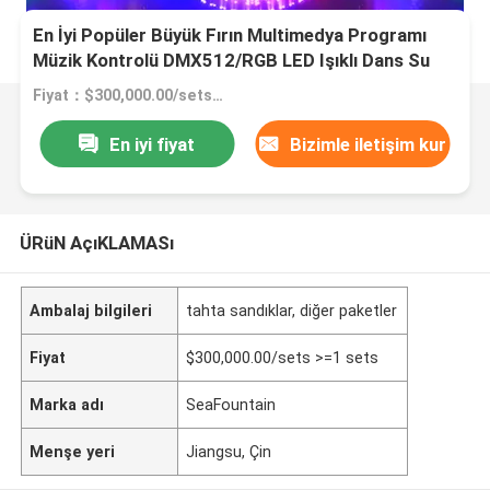
En İyi Popüler Büyük Fırın Multimedya Programı
Müzik Kontrolü DMX512/RGB LED Işıklı Dans Su
Fırını
Fiyat：$300,000.00/sets >=1 sets
En iyi fiyat
Bizimle iletişim kur
ÜRüN AçıKLAMASı
Ambalaj bilgileri
tahta sandıklar, diğer paketler
Fiyat
$300,000.00/sets >=1 sets
Marka adı
SeaFountain
Menşe yeri
Jiangsu, Çin