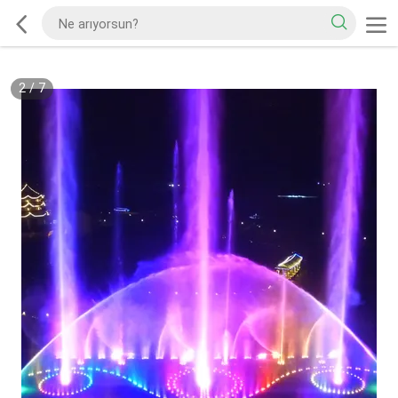
2
/
7