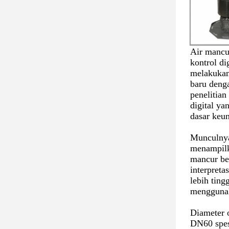
Air mancur
kontrol dig
melakukan
baru deng
penelitia
digital ya
dasar keu
Munculnya
menampilk
mancur be
interpreta
lebih ting
menggunak
Diameter 
DN60 spes