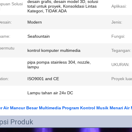
desain grafis, desain model 3D, solusi
puan Solusi
total untuk proyek, Konsolidasi Lintas
Aplikasi:
:
Kategori, TIDAK ADA
esain:
Modern
Jenis:
name:
Seafountain
Fungsi:
 bermutu
kontrol komputer multimedia
Tegangan:
pipa pompa stainless 304, nozzle,
UKURAN:
lampu
ation:
ISO9001 and CE
Proyek luar
Lampu tahan air 24v DC
er Air Mancur Besar Multimedia Program Kontrol Musik Menari A
psi Produk