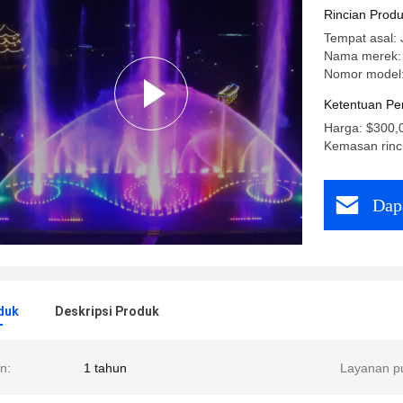
DMX512/R
Rincian Prod
Tempat asal: 
Nama merek:
Nomor model:
Ketentuan Pe
Harga: $300,0
Kemasan rinci
Dap
duk
Deskripsi Produk
n:
1 tahun
Layanan pu