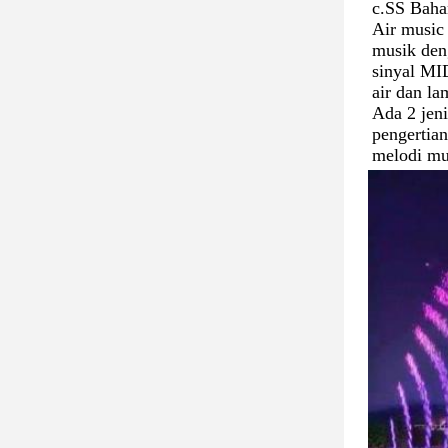
c.SS Baha
Air music
musik deng
sinyal MID
air dan la
Ada 2 jeni
pengertia
melodi mu