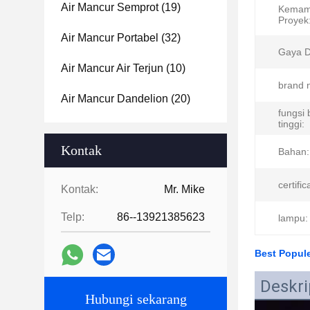
Air Mancur Semprot
(19)
Kemam
Proyek
Air Mancur Portabel
(32)
Gaya D
Air Mancur Air Terjun
(10)
brand 
Air Mancur Dandelion
(20)
fungsi
tinggi:
Kontak
Bahan:
certific
Kontak:
Mr. Mike
Telp:
86--13921385623
lampu:
Best Popul
Deskri
Hubungi sekarang