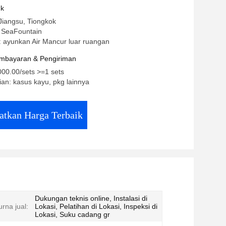
GB Led Light
uk
Jiangsu, Tiongkok
 SeaFountain
 ayunkan Air Mancur luar ruangan
mbayaran & Pengiriman
00.00/sets >=1 sets
an: kasus kayu, pkg lainnya
atkan Harga Terbaik
Dukungan teknis online, Instalasi di
rna jual:
Lokasi, Pelatihan di Lokasi, Inspeksi di
Lokasi, Suku cadang gr