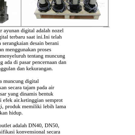
 ayunan digital adalah nozel
ital terbaru saat ini.Ini telah
 serangkaian desain berani
an menggunakan proses
n menyeluruh tentang muncung
ng ada di pasar pencernaan dan
nggulan dan kekurangan.
 muncung digital
an secara tajam pada air
sar yang dinamis bentuk
si efek air.ketinggian semprot
gi, produk memiliki lebih lama
an hidup.
outlet adalah DN40, DN50,
ifikasi konvensional secara