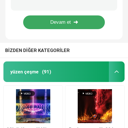
High-level outdoor music water fountain for waterscape
Morden ss304 floor water fountain
Yer Fırınları
Designs of art display color changing water fountains
high-tech outdoor garden water fountain
Dijital su perdesi
BİZDEN DİĞER KATEGORİLER
çeşme projesi
su filmi ekranı
yüzen çeşme
(91)
Programlanabilir Çeşme
Salıncak çeşme
Atlayan Jet Çeşmesi