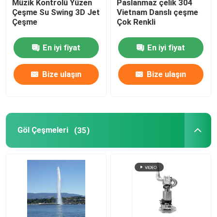
Müzik Kontrolü Yüzen
Paslanmaz çelik 304
Çeşme Su Swing 3D Jet
Vietnam Danslı çeşme
Çeşme
Çok Renkli
Çöplük Fırçası
En iyi fiyat
En iyi fiyat
Portatif çeşme
Bize ulaşın
Bize ulaşın
Şelale Çeşmeleri
karahindiba çeşmesi
Göl Çeşmeleri
(35)