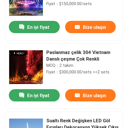
Fiyat：$150,000.00/sets
En iyi fiyat
Bize ulaşın
Paslanmaz çelik 304 Vietnam
Danslı çeşme Çok Renkli
MOQ：2 takım
Fiyat：$300,000.00/sets >=2 sets
En iyi fiyat
Bize ulaşın
Sualtı Renk Değişken LED Göl
Fırınları Dekorasyon Yüksek Çıkış