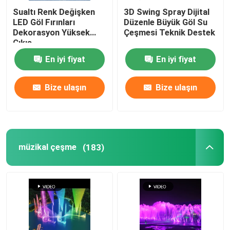
Sualtı Renk Değişken
3D Swing Spray Dijital
LED Göl Fırınları
Düzenle Büyük Göl Su
Dekorasyon Yüksek
Çeşmesi Teknik Destek
Çıkış
En iyi fiyat
En iyi fiyat
Bize ulaşın
Bize ulaşın
müzikal çeşme
(183)