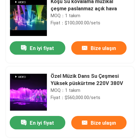
Koşu Su kovalama müzikal
çeşme paslanmaz açık hava
MOQ：1 takım
Fiyat：$100,000.00/sets
En iyi fiyat
Bize ulaşın
Özel Müzik Dans Su Çeşmesi
Yüksek püskürtme 220V 380V
MOQ：1 takım
Fiyat：$560,000.00/sets
En iyi fiyat
Bize ulaşın