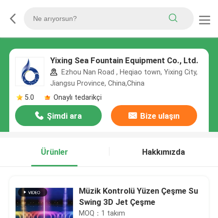
Yixing Sea Fountain Equipment Co., Ltd.
Ezhou Nan Road , Heqiao town, Yixing City,
Jiangsu Province, China,China
5.0
Onaylı tedarikçi
Şimdi ara
Bize ulaşın
Ürünler
Hakkımızda
Müzik Kontrolü Yüzen Çeşme Su
Swing 3D Jet Çeşme
MOQ：1 takım