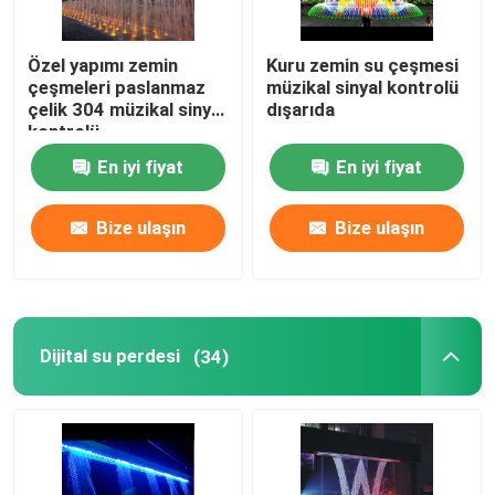
Özel yapımı zemin
Kuru zemin su çeşmesi
çeşmeleri paslanmaz
müzikal sinyal kontrolü
çelik 304 müzikal sinyal
dışarıda
kontrolü
En iyi fiyat
En iyi fiyat
Bize ulaşın
Bize ulaşın
Dijital su perdesi
(34)