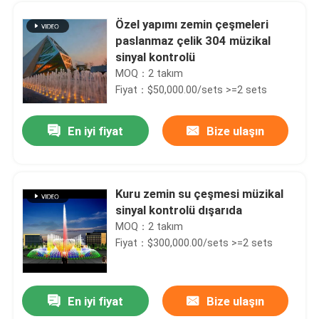
Özel yapımı zemin çeşmeleri
paslanmaz çelik 304 müzikal
sinyal kontrolü
MOQ：2 takım
Fiyat：$50,000.00/sets >=2 sets
En iyi fiyat
Bize ulaşın
Kuru zemin su çeşmesi müzikal
sinyal kontrolü dışarıda
Ana sayfa
MOQ：2 takım
Fiyat：$300,000.00/sets >=2 sets
Ürünler
En iyi fiyat
Bize ulaşın
Bahçe su jeti
Hakkımızda