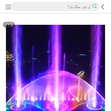
7
/
2