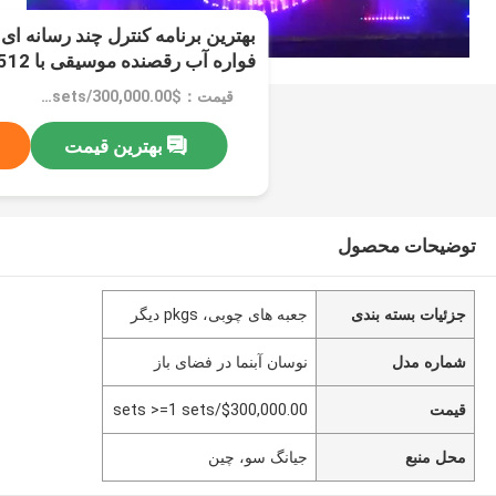
بهترین برنامه کنترل چند رسانه ای
فواره آب رقصنده موسیقی با DMX512/چراغ LED RGB
قیمت：$300,000.00/sets >=1 sets
بهترین قیمت
توضیحات محصول
جزئیات بسته بندی
جعبه های چوبی، pkgs دیگر
شماره مدل
نوسان آبنما در فضای باز
قیمت
$300,000.00/sets >=1 sets
محل منبع
جیانگ سو، چین