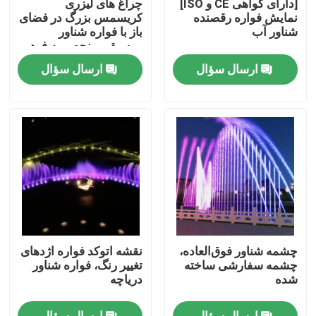
[دارای گواهی CE و ISO]
چراغ های لیزری
نمایش فواره رقصنده
کریسمس بزرگ در فضای
شناور آب
باز با فواره شناور
کارخانه تور
موسیقی منحصر به فرد
در دریاچه
ارسال سؤال
ارسال سؤال
کنترل کیفیت
تماس با ما
درخواست نقل قول
آبنمای شناور
چشمه شناور فوق‌العاده،
نقشه اتوکد فواره اژدهای
چشمه های دریاچه
چشمه سفارشی ساخته
تغییر رنگ، فواره شناور
شده
دریاچه
فواره موزیکال
ارسال سؤال
ارسال سؤال