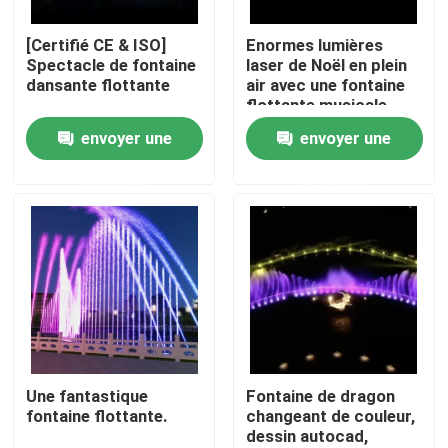
[Certifié CE & ISO]
Enormes lumières
Visite d'usine
Spectacle de fontaine
laser de Noël en plein
dansante flottante
air avec une fontaine
flottante musicale
Contrôle de la qualité
unique dans le lac
envoyer une
envoyer une
demande
demande
Contact
Demande de soumission
fontaine de flottement
Les fontaines du lac
Une fantastique
Fontaine de dragon
fontaine flottante.
changeant de couleur,
dessin autocad,
fontaine musicale