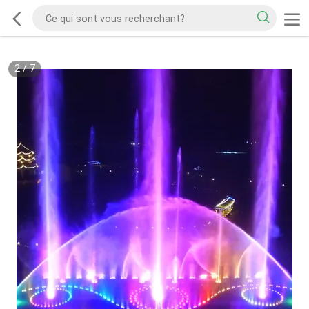
2
/
7