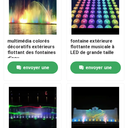
multimédia colorés
fontaine extérieure
décoratifs extérieurs
flottante musicale à
flottant des fontaines
LED de grande taille
d'eau
envoyer une
envoyer une
demande
demande
Aperçu
Produits
A propos de nous