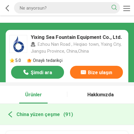
Yixing Sea Fountain Equipment Co., Ltd.
Ezhou Nan Road , Heqiao town, Yixing City,
Jiangsu Province, China,China
5.0
Onaylı tedarikçi
Şimdi ara
Bize ulaşın
Ürünler
Hakkımızda
China yüzen çeşme
(91)