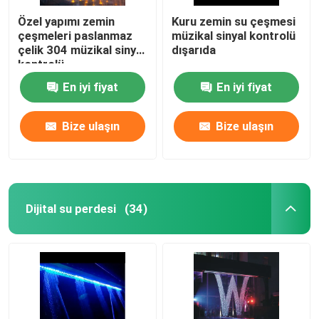
Özel yapımı zemin
Kuru zemin su çeşmesi
çeşmeleri paslanmaz
müzikal sinyal kontrolü
çelik 304 müzikal sinyal
dışarıda
kontrolü
En iyi fiyat
En iyi fiyat
Bize ulaşın
Bize ulaşın
Dijital su perdesi
(34)