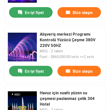
En iyi fiyat
Bize ulaşın
Fabrika turu
Kalite kontrol
Alışveriş merkezi Programı
Kontrolü Yüzücü Çeşme 380V
Bize ulaşın
220V 50HZ
MOQ：2 takım
Fiyat：$860,000.00/sets >=2 sets
Teklif isteği
En iyi fiyat
Bize ulaşın
yüzen çeşme
Göl Çeşmeleri
Havuz için sualtı yüzen su
çeşmesi paslanmaz çelik 304
Hotel
müzikal çeşme
MOQ：2 takım