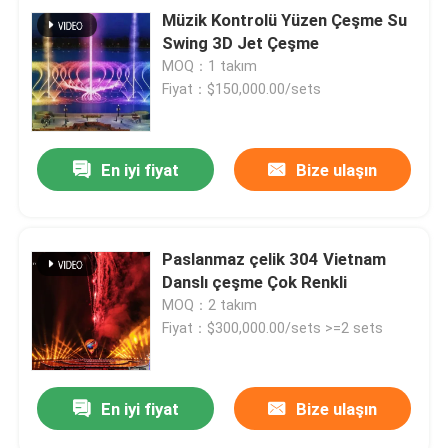
Müzik Kontrolü Yüzen Çeşme Su
Swing 3D Jet Çeşme
MOQ：1 takım
Fiyat：$150,000.00/sets
En iyi fiyat
Bize ulaşın
Paslanmaz çelik 304 Vietnam
Danslı çeşme Çok Renkli
MOQ：2 takım
Fiyat：$300,000.00/sets >=2 sets
En iyi fiyat
Bize ulaşın