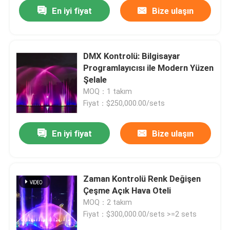
En iyi fiyat
Bize ulaşın
DMX Kontrolü: Bilgisayar
Programlayıcısı ile Modern Yüzen
Şelale
MOQ：1 takım
Fiyat：$250,000.00/sets
En iyi fiyat
Bize ulaşın
Ana sayfa
Zaman Kontrolü Renk Değişen
Çeşme Açık Hava Oteli
Ürünler
MOQ：2 takım
Fiyat：$300,000.00/sets >=2 sets
Hakkımızda