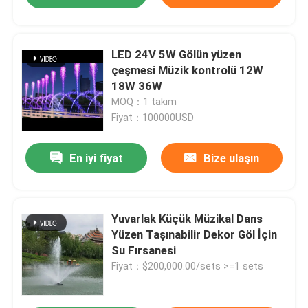
LED 24V 5W Gölün yüzen
çeşmesi Müzik kontrolü 12W
18W 36W
MOQ：1 takım
Fiyat：100000USD
En iyi fiyat
Bize ulaşın
Yuvarlak Küçük Müzikal Dans
Yüzen Taşınabilir Dekor Göl İçin
Su Fırsanesi
Fiyat：$200,000.00/sets >=1 sets