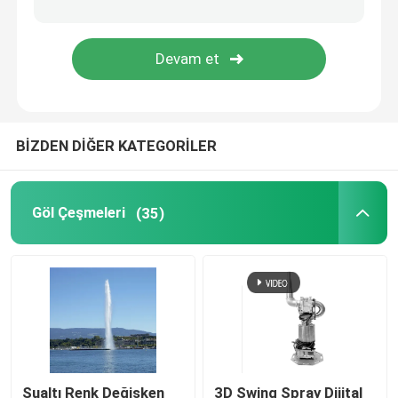
Çöplük Fırçası
Portatif çeşme
BİZDEN DİĞER KATEGORİLER
Şelale Çeşmeleri
karahindiba çeşmesi
Göl Çeşmeleri
(35)
Sualtı Renk Değişken
3D Swing Spray Dijital