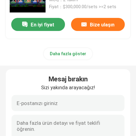
Fiyat：$300,000.00/sets >=2 sets
Yer Fırınları
En iyi fiyat
Bize ulaşın
Dijital su perdesi
Daha fazla göster
çeşme projesi
su filmi ekranı
Mesaj bırakın
Sizi yakında arayacağız!
Programlanabilir Çeşme
Salıncak çeşme
Atlayan Jet Çeşmesi