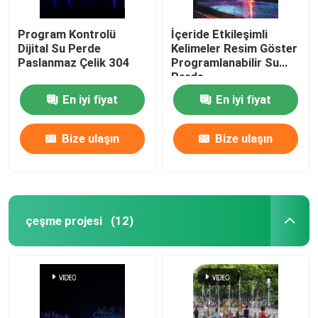
Program Kontrolü
İçeride Etkileşimli
Dijital Su Perde
Kelimeler Resim Göster
Paslanmaz Çelik 304
Programlanabilir Su
Perde
En iyi fiyat
En iyi fiyat
Bize ulaşın
Bize ulaşın
çeşme projesi
(12)