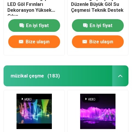
LED Göl Fırınları
Düzenle Büyük Göl Su
Dekorasyon Yüksek
Çeşmesi Teknik Destek
Çıkış
En iyi fiyat
En iyi fiyat
Bize ulaşın
Bize ulaşın
müzikal çeşme
(183)