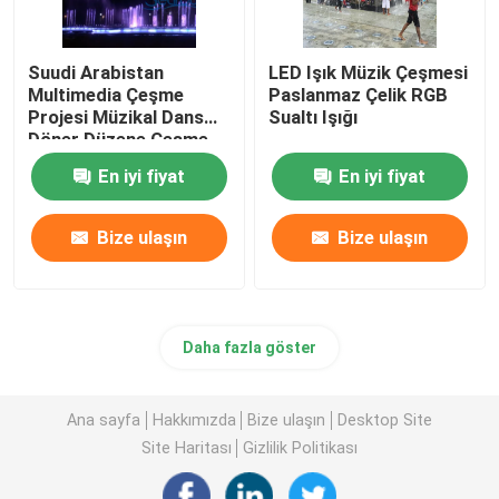
Suudi Arabistan
LED Işık Müzik Çeşmesi
Multimedia Çeşme
Paslanmaz Çelik RGB
Projesi Müzikal Dans
Sualtı Işığı
Döner Düzene Çeşme
En iyi fiyat
En iyi fiyat
Bize ulaşın
Bize ulaşın
Daha fazla göster
Ana sayfa
Hakkımızda
Bize ulaşın
Desktop Site
Site Haritası
Gizlilik Politikası