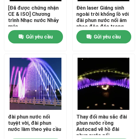
[Đã được chứng nhận
Đèn laser Giáng sinh
CE & ISO] Chương
ngoài trời khổng lồ với
Tham quan nhà máy
trình Nhạc nước Nhảy
đài phun nước nổi âm
múa
nhạc độc đáo trong
hồ
Gửi yêu cầu
Gửi yêu cầu
Kiểm soát chất lượng
Liên hệ chúng tôi
Yêu cầu báo giá
đài phun nước nổi
Các đài phun nước hồ
đài phun nước nổi
Thay đổi màu sắc đài
tuyệt vời, đài phun
phun nước rồng
nước làm theo yêu cầu
Autocad vẽ hồ đài
phun nước nổi
đài phun nước âm nhạc