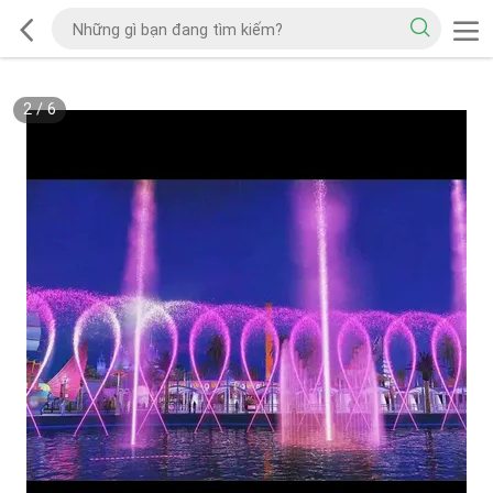
2
/
6