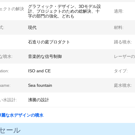
グラフィック・デザイン、3Dモデル設
ェクトの解決
計、プロジェクトのための総解決、十
適用:
字の部門の強化、どれも
式:
現代
材料:
石造りの庭プロダクト
踊る噴水:
な噴水:
音楽的な信号制御
レーザーの
ation:
ISO and CE
タイプ:
name:
Sea fountain
庭水噴水:
い水設計:
沸騰の設計
華麗な水デザインの噴水
セール