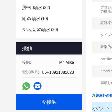
プロジ
携帯用噴水
(32)
の機能:
滝 の 噴水
(10)
設計様
タンポポの噴水
(20)
タイプ:
音楽的
接触
certific
接触:
Mr. Mike
brand 
電話番号:
86--13921385623
素晴し
浮遊屋外の
今接触
ホット