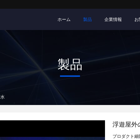
ホーム
製品
企業情報
お
製品
噴水
浮遊屋外
プロダクト細