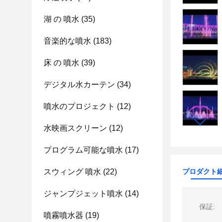
湖 の 噴水
(35)
音楽的な噴水
(183)
床 の 噴水
(39)
デジタル水カーテン
(34)
噴水のプロジェクト
(12)
水映画スクリーン
(12)
プログラム可能な噴水
(17)
スウィング 噴水
(22)
プロダクト
ジャンプジェット噴水
(14)
保証:
噴霧噴水器
(19)