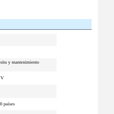
n situ y mantenimiento
UV
0 países