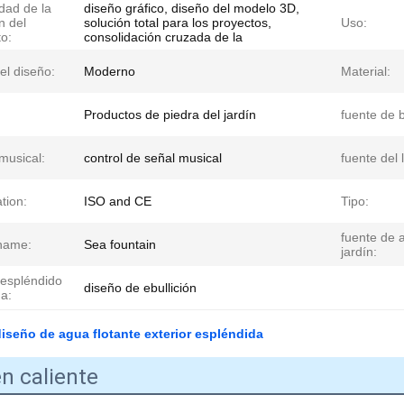
dad de la
diseño gráfico, diseño del modelo 3D,
n del
solución total para los proyectos,
Uso:
o:
consolidación cruzada de la
del diseño:
Moderno
Material:
Productos de piedra del jardín
fuente de b
musical:
control de señal musical
fuente del 
ation:
ISO and CE
Tipo:
fuente de 
name:
Sea fountain
jardín:
 espléndido
diseño de ebullición
a:
iseño de agua flotante exterior espléndida
n caliente