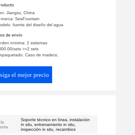
producto
en: Jiangsu, China
 marca: SeaFountain
delo: fuente del diseño del agua
os de envío
orden mínima: 2 sistemas
000.00/sets >=2 sets
empaquetado: Caso de madera;
siga el mejor precio
Soporte técnico en línea, instalación
 la
in situ, entrenamiento in situ,
enta:
inspección in situ, recambios