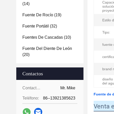
Capaci
(14)
solució
proyect
Fuente De Rocío
(19)
Estilo 
Fuente Portátil
(32)
Tipo:
Fuentes De Cascadas
(10)
fuente 
Fuente Del Diente De León
(20)
certific
brand 
Contactos
diseño
del agu
Contactos:
Mr. Mike
Fuente de d
Teléfono:
86--13921385623
Venta e