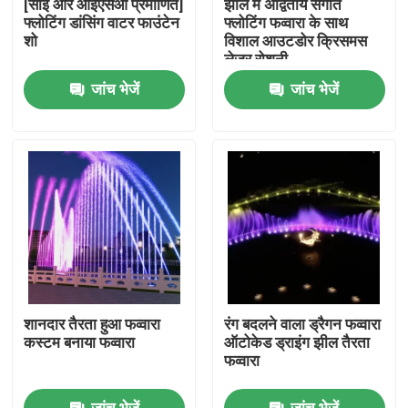
[सीई और आईएसओ प्रमाणित]
झील में अद्वितीय संगीत
फ्लोटिंग डांसिंग वाटर फाउंटेन
फ्लोटिंग फव्वारा के साथ
शो
विशाल आउटडोर क्रिसमस
फैक्टरी यात्रा
लेजर रोशनी
जांच भेजें
जांच भेजें
गुणवत्ता नियंत्रण
हमसे संपर्क करें
एक बोली का अनुरोध
तैरता हुआ फव्वारा
शानदार तैरता हुआ फव्वारा
रंग बदलने वाला ड्रैगन फव्वारा
झील के फव्वारे
कस्टम बनाया फव्वारा
ऑटोकेड ड्राइंग झील तैरता
फव्वारा
संगीतमय फव्वारा
जांच भेजें
जांच भेजें