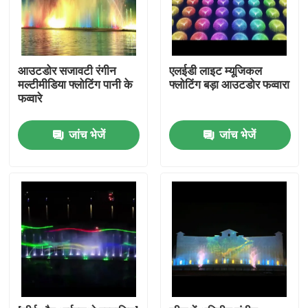
आउटडोर सजावटी रंगीन
एलईडी लाइट म्यूजिकल
मल्टीमीडिया फ्लोटिंग पानी के
फ्लोटिंग बड़ा आउटडोर फव्वारा
फव्वारे
जांच भेजें
जांच भेजें
होम
उत्पाद
हमारे बारे में