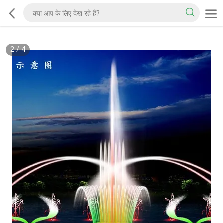
2
/
4