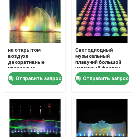
на открытом
Светодиодный
воздухе
музыкальный
декоративные
плавучий большой
красочные
наружный фонтан
мультимедиа плавая
Отправить запрос
Отправить запрос
фонтаны
Главная страница
Продукция
О Компании