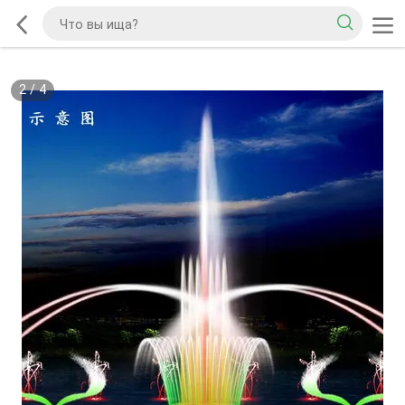
2
/
4