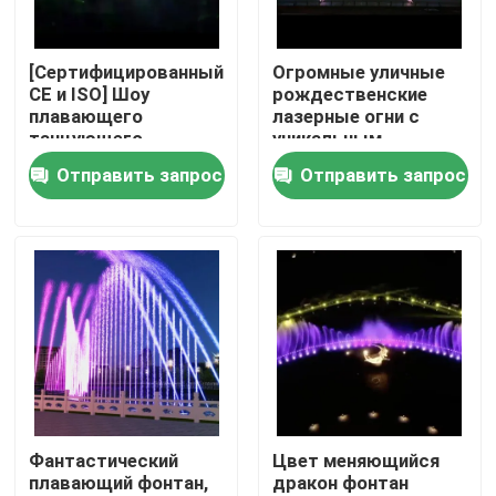
Наша фабрика
[Сертифицированный
Огромные уличные
CE и ISO] Шоу
рождественские
плавающего
лазерные огни с
контроль качества
танцующего
уникальным
фонтана
музыкальным
Отправить запрос
Отправить запрос
плавучим фонтаном
контактные данные
в озере
Отправить запрос
плавая фонтан
Фонтаны озера
Фантастический
Цвет меняющийся
плавающий фонтан,
дракон фонтан
музыкальный фонтан