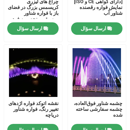
[دارای گواهی CE و ISO]
چراغ های لیزری
نمایش فواره رقصنده
کریسمس بزرگ در فضای
شناور آب
باز با فواره شناور
کارخانه تور
موسیقی منحصر به فرد
در دریاچه
ارسال سؤال
ارسال سؤال
کنترل کیفیت
تماس با ما
درخواست نقل قول
آبنمای شناور
چشمه شناور فوق‌العاده،
نقشه اتوکد فواره اژدهای
چشمه های دریاچه
چشمه سفارشی ساخته
تغییر رنگ، فواره شناور
شده
دریاچه
فواره موزیکال
ارسال سؤال
ارسال سؤال