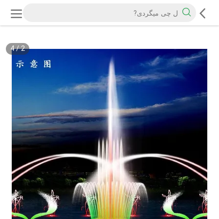
4
/
2