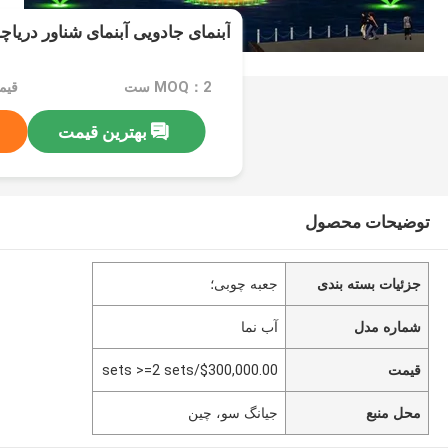
آبنمای جادویی آبنمای شناور دریاچ
MOQ：2 ست
بهترین قیمت
توضیحات محصول
جزئیات بسته بندی
جعبه چوبی؛
شماره مدل
آب نما
قیمت
$300,000.00/sets >=2 sets
محل منبع
جیانگ سو، چین