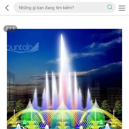
2
/
7