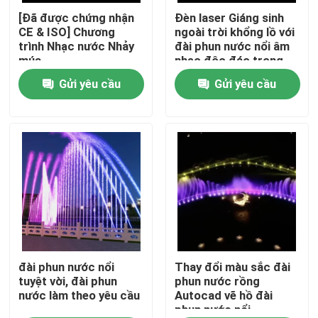
[Đã được chứng nhận
Đèn laser Giáng sinh
CE & ISO] Chương
ngoài trời khổng lồ với
Tham quan nhà máy
trình Nhạc nước Nhảy
đài phun nước nổi âm
múa
nhạc độc đáo trong
hồ
Gửi yêu cầu
Gửi yêu cầu
Kiểm soát chất lượng
Liên hệ chúng tôi
Yêu cầu báo giá
đài phun nước nổi
Các đài phun nước hồ
đài phun nước nổi
Thay đổi màu sắc đài
tuyệt vời, đài phun
phun nước rồng
nước làm theo yêu cầu
Autocad vẽ hồ đài
phun nước nổi
đài phun nước âm nhạc