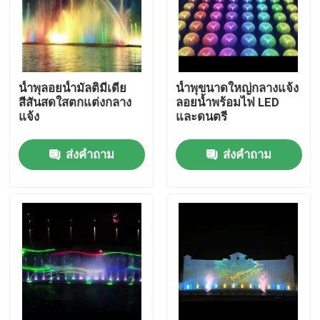
น้ำพุลอยน้ำมัลติมีเดีย
น้ำพุขนาดใหญ่กลางแจ้ง
สีสันสดใสตกแต่งกลาง
ลอยน้ำพร้อมไฟ LED
แจ้ง
และดนตรี
ส่งคำถาม
ส่งคำถาม
บ้าน
ผลิตภัณฑ์
เกี่ยวกับเรา