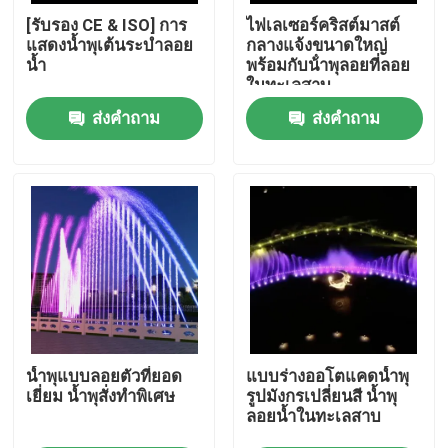
[รับรอง CE & ISO] การ
ไฟเลเซอร์คริสต์มาสต์
แสดงน้ำพุเต้นระบำลอย
กลางแจ้งขนาดใหญ่
ทัวร์โรงงาน
น้ำ
พร้อมกับน้ําพุลอยที่ลอย
ในทะเลสาบ
ส่งคำถาม
ส่งคำถาม
ควบคุมคุณภาพ
ติดต่อเรา
ขออ้าง
น้ำพุลอยน้ำ
น้ําพุทะเลสาบ
น้ำพุแบบลอยตัวที่ยอด
แบบร่างออโตแคดน้ำพุ
เยี่ยม น้ำพุสั่งทำพิเศษ
รูปมังกรเปลี่ยนสี น้ำพุ
ลอยน้ำในทะเลสาบ
น้ำพุดนตรี