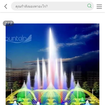
2
/
7