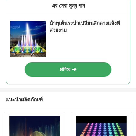
এর সেরা মূল্য পান
น้ำพุเต้นระบำเปลี่ยนสีกลางแจ้งที่
สวยงาม
চালিয়ে
แนะนำผลิตภัณฑ์