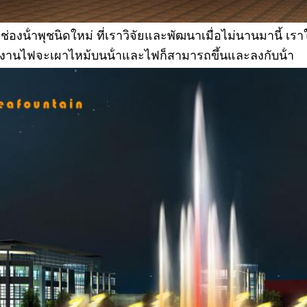
ช่องน้ําพุชนิดใหม่ ที่เราวิจัยและพัฒนาเมื่อไม่นานมานี้ เร
ํางานไฟจะเผาไหม้บนน้ําและไฟก็สามารถขึ้นและลงกับน้ํา