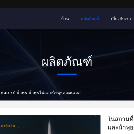
บ้าน
ผลิตภัณฑ์
เกี่ยวกับเรา
ผลิตภัณฑ์
งไฟสเปรย์ น้ําพุธ น้ําพุธไฟและน้ําพุธสแตนเลส
ในสถานที่ 
และน้ําพ