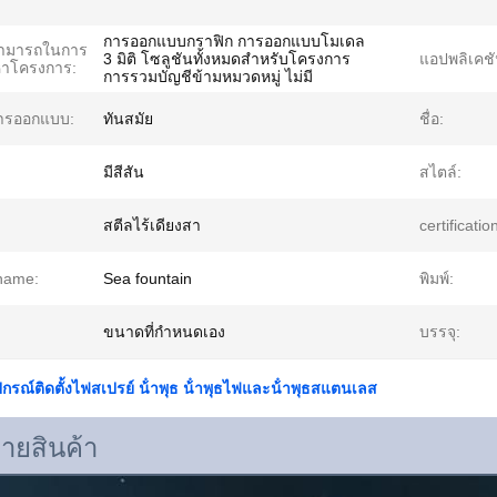
การออกแบบกราฟิก การออกแบบโมเดล
ามารถในการ
3 มิติ โซลูชันทั้งหมดสำหรับโครงการ
แอปพลิเคชั
หาโครงการ:
การรวมบัญชีข้ามหมวดหมู่ ไม่มี
ารออกแบบ:
ทันสมัย
ชื่อ:
มีสีสัน
สไตล์:
สตีลไร้เดียงสา
certificatio
name:
Sea fountain
พิมพ์:
ขนาดที่กำหนดเอง
บรรจุ:
ปกรณ์ติดตั้งไฟสเปรย์ น้ําพุธ น้ําพุธไฟและน้ําพุธสแตนเลส
บายสินค้า