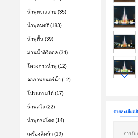
น้ําพุทะเลสาบ
(35)
น้ำพุดนตรี
(183)
น้ําพุพื้น
(39)
ม่านน้ำดิจิตอล
(34)
โครงการน้ำพุ
(12)
จอภาพยนตร์น้ำ
(12)
โปรแกรมได้
(17)
น้ําพุสวิง
(22)
รายละเอียดส
น้ําพุกระโดด
(14)
การรับ
เครื่องฉีดน้ํา
(19)