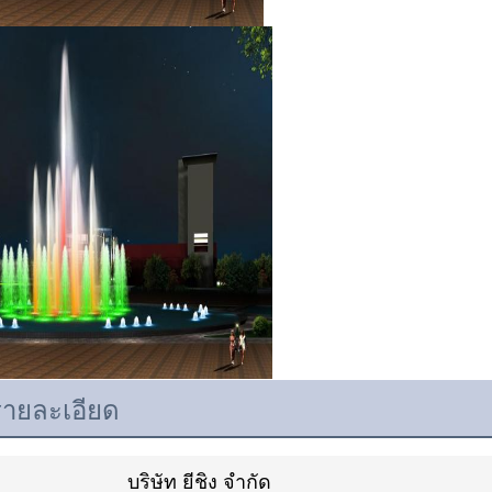
รายละเอียด
บริษัท ยีชิง จํากัด