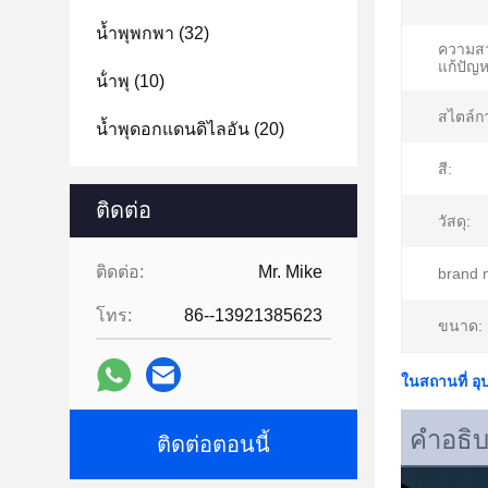
น้ำพุพกพา
(32)
ความส
แก้ปัญ
น้ําพุ
(10)
สไตล์ก
น้ำพุดอกแดนดิไลอัน
(20)
สี:
ติดต่อ
วัสดุ:
ติดต่อ:
Mr. Mike
brand 
โทร:
86--13921385623
ขนาด:
ในสถานที่ อุ
คําอธิ
ติดต่อตอนนี้