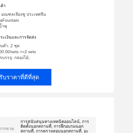
ค้า
: มณฑลเจียงซู ประเทศจีน
eaFountain
้ำพุ
ำระเงินและการจัดส่ง
้นต่ำ: 2 ชุด
0.00/sets >=2 sets
บรรจุ: กล่องไม้;
รับราคาที่ดีที่สุด
การสนับสนุนทางเทคนิคออนไลน์, การ
ติดตั้งนอกสถานที่, การฝึกอบรมนอก
งการขาย:
สถานที่, การตรวจสอบนอกสถานที่, อะ