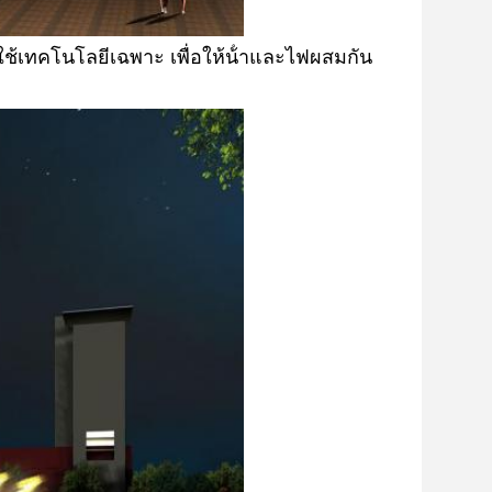
าใช้เทคโนโลยีเฉพาะ เพื่อให้น้ําและไฟผสมกัน 