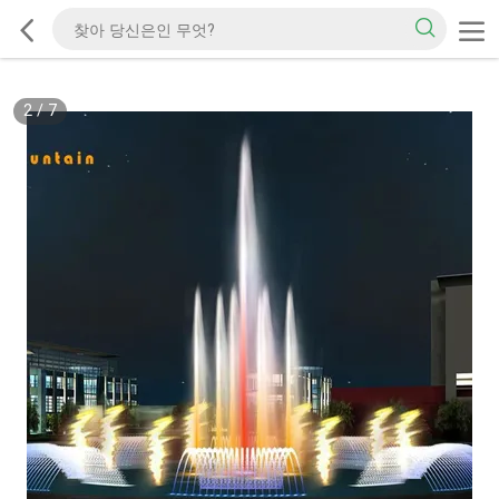
2
/
7