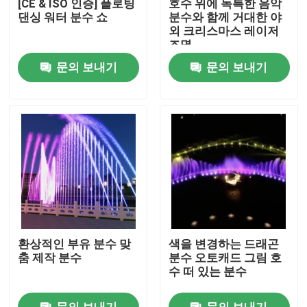
[CE & ISO 인증] 플로팅
호수 위에 독특한 음악
댄싱 워터 분수 쇼
분수와 함께 거대한 야
외 크리스마스 레이저
공장 투어
조명
문의 보내기
문의 보내기
품질 관리
연락처
견적 요청
분수를 표류시키기
환상적인 부유 분수 맞
색을 변경하는 드래곤
호수 분수
춤 제작 분수
분수 오토캐드 그림 호
수 떠 있는 분수
음악 분수
문의 보내기
문의 보내기