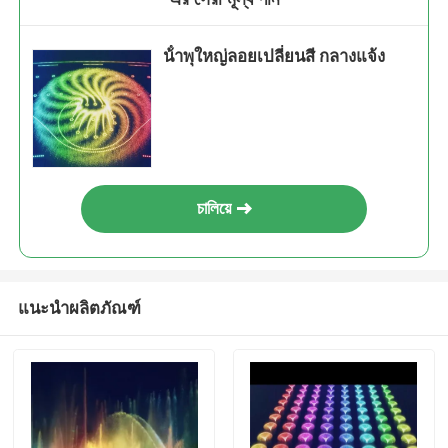
น้ําพุใหญ่ลอยเปลี่ยนสี กลางแจ้ง
চালিয়ে
แนะนำผลิตภัณฑ์