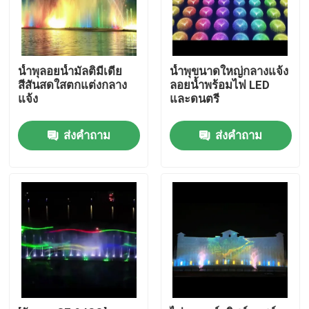
น้ำพุลอยน้ำมัลติมีเดีย
น้ำพุขนาดใหญ่กลางแจ้ง
สีสันสดใสตกแต่งกลาง
ลอยน้ำพร้อมไฟ LED
แจ้ง
และดนตรี
ส่งคำถาม
ส่งคำถาม
บ้าน
ผลิตภัณฑ์
เกี่ยวกับเรา