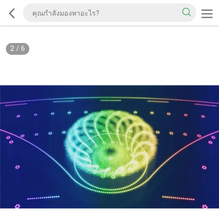
2
/
6