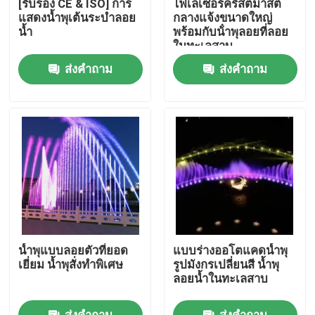
[รับรอง CE & ISO] การ
ไฟเลเซอร์คริสต์มาสต์
แสดงน้ำพุเต้นระบำลอย
กลางแจ้งขนาดใหญ่
น้ำ
พร้อมกับน้ําพุลอยที่ลอย
ทัวร์โรงงาน
ในทะเลสาบ
ส่งคำถาม
ส่งคำถาม
ควบคุมคุณภาพ
ติดต่อเรา
ขออ้าง
น้ำพุลอยน้ำ
น้ำพุแบบลอยตัวที่ยอด
แบบร่างออโตแคดน้ำพุ
น้ําพุทะเลสาบ
เยี่ยม น้ำพุสั่งทำพิเศษ
รูปมังกรเปลี่ยนสี น้ำพุ
ลอยน้ำในทะเลสาบ
น้ำพุดนตรี
ส่งคำถาม
ส่งคำถาม