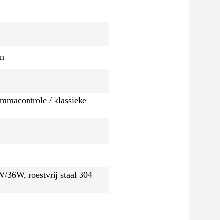
en
ammacontrole / klassieke
6W, roestvrij staal 304