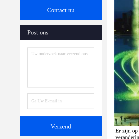
Contact nu
Post ons
Verzend
Er zijn op
veranderin