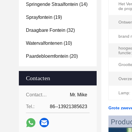
Het Ve
Springende Straalfontein
(14)
de proj
Sprayfontein
(19)
Ontwerp
Draagbare Fontein
(32)
brand 
Watervalfontenen
(10)
hoogwa
functie:
Paardebloemfontein
(20)
Grootte
Contacten
Overze
Lamp:
Contacten:
Mr. Mike
Tel.:
86--13921385623
Grote zwev
Produc