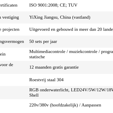
rtificaten
ISO 9001:2008; CE; TUV
n vestiging
YiXing Jiangsu, China (vastland)
 projecten
Uitgevoerd en gebouwd in meer dan 20 land
ingsvermogen
50 sets per jaar
Multimediacontrole / muziekcontrole / progr
ein
statische
voor de
12 maanden gratis garantie
Roestvrij staal 304
RGB onderwaterlicht, LED24V/5W/12W/18W/3
Shell
220v/380v (hoofdzakelijk) / Aanpassen