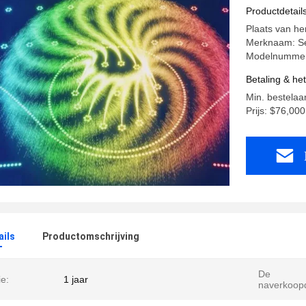
Productdetail
Plaats van he
Merknaam: S
Modelnummer:
Betaling & he
Min. bestelaa
Prijs: $76,00
ails
Productomschrijving
De
e:
1 jaar
naverkoopd