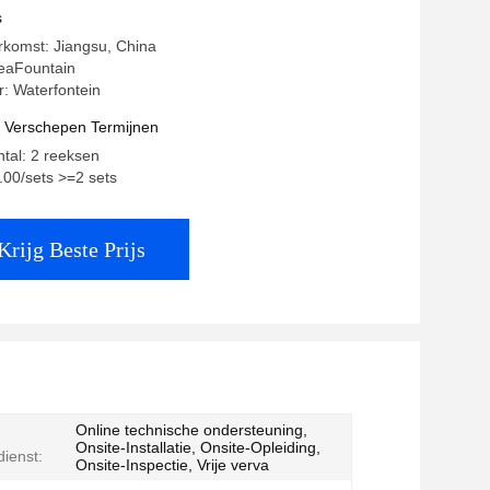
s
rkomst: Jiangsu, China
eaFountain
 Waterfontein
t Verschepen Termijnen
ntal: 2 reeksen
0.00/sets >=2 sets
Krijg Beste Prijs
Online technische ondersteuning,
Onsite-Installatie, Onsite-Opleiding,
ienst:
Onsite-Inspectie, Vrije verva