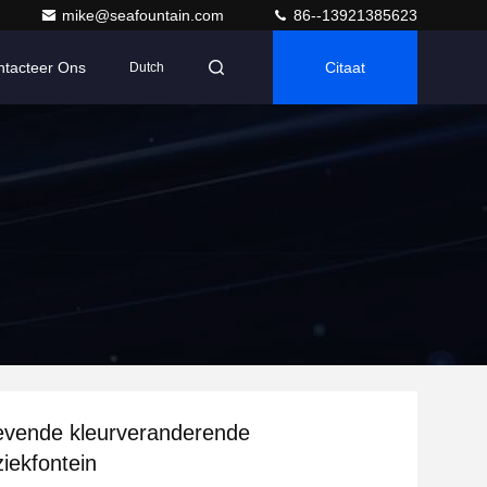
mike@seafountain.com
86--13921385623
ntacteer Ons
Citaat
Dutch
evende kleurveranderende
iekfontein