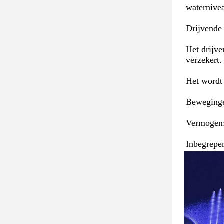
waternive
Drijvende
Het drijve
verzekert.
Het wordt 
Beweginge
Vermogen:
Inbegrepen