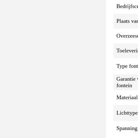
Bedrijfsce
Plaats va
Overzeese
Toelever
Type font
Garantie 
fontein
Materiaal
Lichttype
Spanning