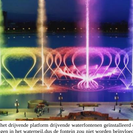
 het drijvende platform drijvende waterfontenen geïnstalleerd 
gen in het waterpeil.dus de fontein zou niet worden beïnvloed