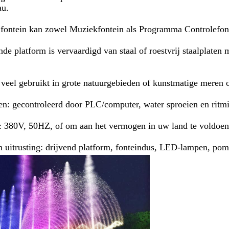
au.
 fontein kan zowel Muziekfontein als Programma Controlefont
nde platform is vervaardigd van staal of roestvrij staalplaten 
veel gebruikt in grote natuurgebieden of kunstmatige meren o
n: gecontroleerd door PLC/computer, water sproeien en ritm
 380V, 50HZ, of om aan het vermogen in uw land te voldoen
 uitrusting: drijvend platform, fonteindus, LED-lampen, pomp