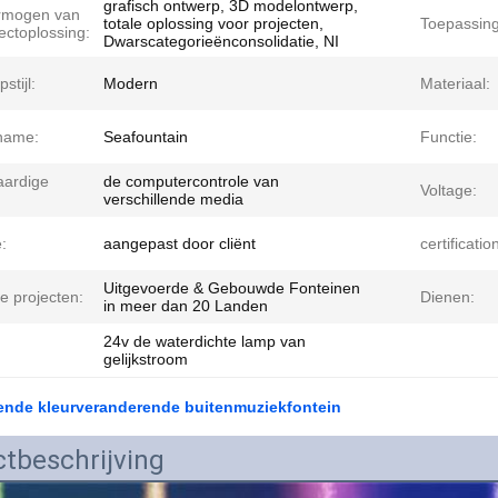
grafisch ontwerp, 3D modelontwerp,
rmogen van
totale oplossing voor projecten,
Toepassing
ectoplossing:
Dwarscategorieënconsolidatie, NI
stijl:
Modern
Materiaal:
name:
Seafountain
Functie:
ardige
de computercontrole van
Voltage:
verschillende media
:
aangepast door cliënt
certificatio
Uitgevoerde & Gebouwde Fonteinen
e projecten:
Dienen:
in meer dan 20 Landen
24v de waterdichte lamp van
gelijkstroom
ende kleurveranderende buitenmuziekfontein
tbeschrijving