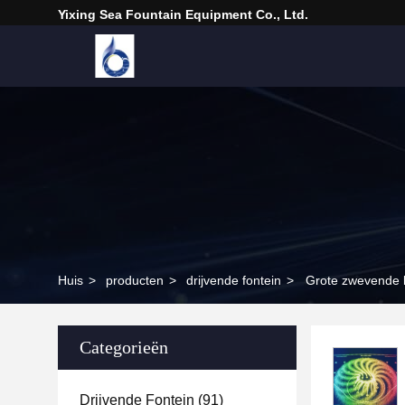
Yixing Sea Fountain Equipment Co., Ltd.
Huis
>
producten
>
drijvende fontein
>
Grote zwevende 
Categorieën
Drijvende Fontein
(91)