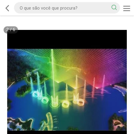
2
/
6