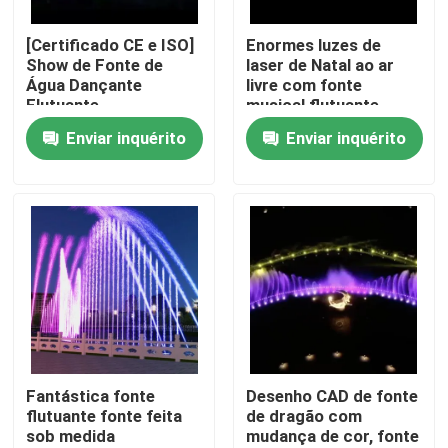
[Certificado CE e ISO]
Enormes luzes de
Fábrica
Show de Fonte de
laser de Natal ao ar
Água Dançante
livre com fonte
Flutuante
musical flutuante
Controle de Qualidade
única no lago
Enviar inquérito
Enviar inquérito
Fale Conosco
Pedir um orçamento
fonte de flutuação
Fontes do Lago
Fantástica fonte
Desenho CAD de fonte
flutuante fonte feita
de dragão com
sob medida
mudança de cor, fonte
fonte musical