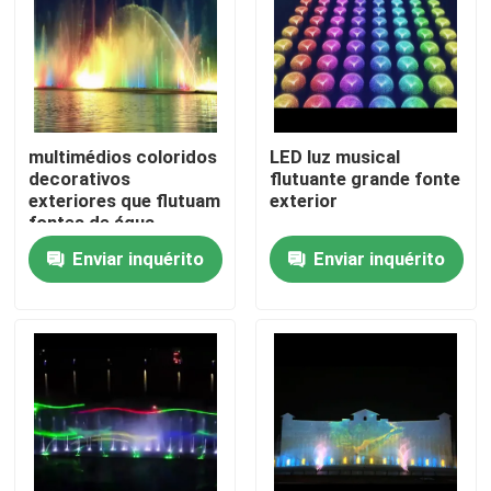
multimédios coloridos
LED luz musical
decorativos
flutuante grande fonte
exteriores que flutuam
exterior
fontes de água
Enviar inquérito
Enviar inquérito
Casa
Produtos
Quem Somos