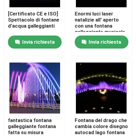
[Certificato CE e ISO]
Enormi luci laser
Fatory Tour
Spettacolo di fontane
natalizie all' aperto
d'acqua galleggianti
con una fontana
galleggiante musicale
Controllo di qualità
unica nel lago
Invia richiesta
Invia richiesta
Contattaci
Richiedere un preventivo
fontana di galleggiamento
Fonte del lago
fantastica fontana
Fontana del drago che
galleggiante fontana
cambia colore disegno
fatta su misura
autocad lago fontana
fontana musicale