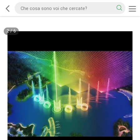
2
/
6