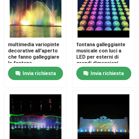
multimedia variopinte
fontana galleggiante
decorative all'aperto
musicale con luci a
che fanno galleggiare
LED per esterni di
le fontane
grandi dimensioni
Invia richiesta
Invia richiesta
Casa
Prodotti
Chi siamo