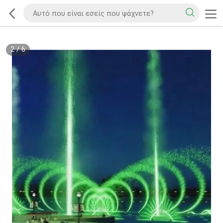
2
/
6