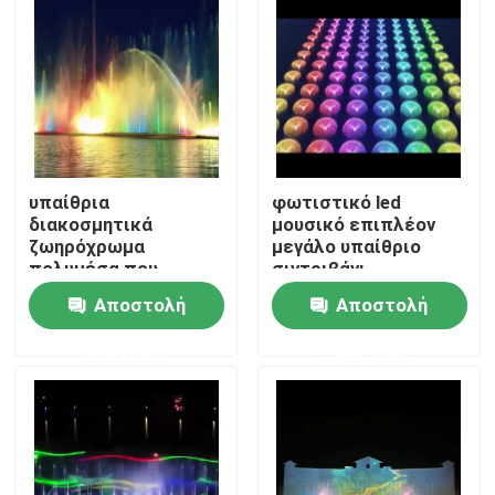
υπαίθρια
φωτιστικό led
διακοσμητικά
μουσικό επιπλέον
ζωηρόχρωμα
μεγάλο υπαίθριο
πολυμέσα που
σιντριβάνι
επιπλέουν τις πηγές
Αποστολή
Αποστολή
νερού
Αρχική Σελίδα
ερώτησης
ερώτησης
Προϊόντα
Σχετικά με εμάς