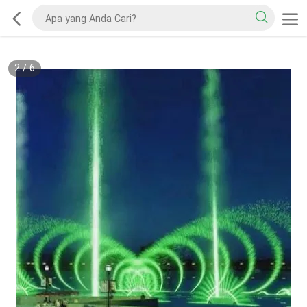
2
/
6