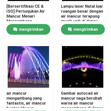
[Bersertifikasi CE &
Lampu laser Natal luar
ISO] Pertunjukan Air
ruangan besar dengan
Wisata pabrik
Mancur Menari
air mancur terapung
Mengambang
musik unik di danau
mengirimkan
mengirimkan
Kontrol kualitas
permintaan
permintaan
Hubungi kami
Quote request suatu
air mancur mengambang
Air Mancur Danau
air mancur
Gambar autocad air
mengambang yang
mancur naga berubah
fantastis, air mancur
warna air mancur
buatan khusus
mengambang di danau
air mancur musikal