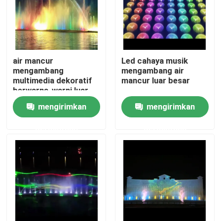
air mancur
Led cahaya musik
mengambang
mengambang air
multimedia dekoratif
mancur luar besar
berwarna-warni luar
ruangan
mengirimkan
mengirimkan
permintaan
permintaan
Rumah
Produk
Tentang kita