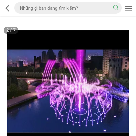
2
/
7