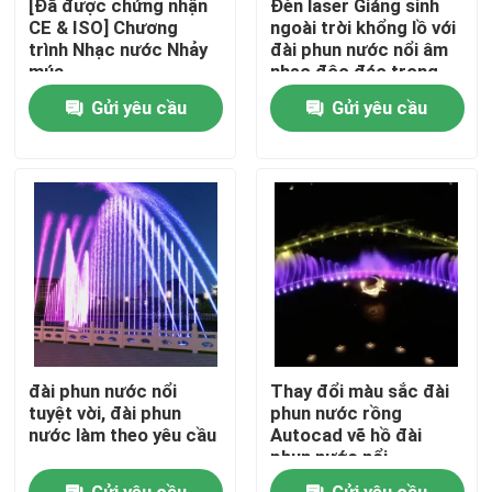
[Đã được chứng nhận
Đèn laser Giáng sinh
CE & ISO] Chương
ngoài trời khổng lồ với
trình Nhạc nước Nhảy
đài phun nước nổi âm
Tham quan nhà máy
múa
nhạc độc đáo trong
hồ
Gửi yêu cầu
Gửi yêu cầu
Kiểm soát chất lượng
Liên hệ chúng tôi
Yêu cầu báo giá
đài phun nước nổi
đài phun nước nổi
Thay đổi màu sắc đài
Các đài phun nước hồ
tuyệt vời, đài phun
phun nước rồng
nước làm theo yêu cầu
Autocad vẽ hồ đài
phun nước nổi
đài phun nước âm nhạc
Gửi yêu cầu
Gửi yêu cầu