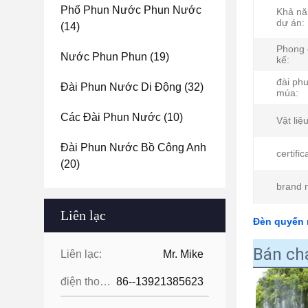
Phố Phun Nước Phun Nước
Khả nă
dự án:
(14)
Phong 
Nước Phun Phun
(19)
kế:
đài ph
Đài Phun Nước Di Động
(32)
múa:
Các Đài Phun Nước
(10)
Vật liệu
Đài Phun Nước Bồ Công Anh
certific
(20)
brand 
Liên lạc
Đèn quyến 
Bán ch
Liên lạc:
Mr. Mike
điện thoại:
86--13921385623