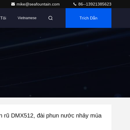
mike@seafountain.com
86--13921385623
Tôi
Trích Dẫn
Vietnamese
n rũ DMX512, đài phun nước nhảy múa