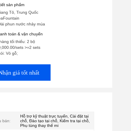
 tiết sản phẩm
iang Tô, Trung Quốc
eaFountain
Đài phun nước nhảy múa
hanh toán & vận chuyển
hàng tối thiểu: 2 bộ
,000.00/sets >=2 sets
gói: Vỏ gỗ;
Nhận giá tốt nhất
Hỗ trợ kỹ thuật trực tuyến, Cài đặt tại
u bán:
chỗ, Đào tạo tại chỗ, Kiểm tra tại chỗ,
Phụ tùng thay thế mi