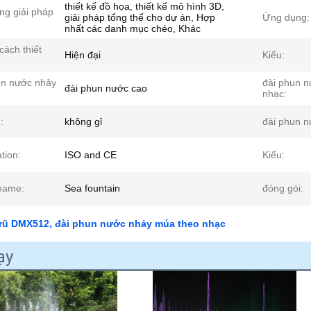
thiết kế đồ họa, thiết kế mô hình 3D,
ng giải pháp
giải pháp tổng thể cho dự án, Hợp
Ứng dụng:
nhất các danh mục chéo, Khác
cách thiết
Hiện đại
Kiểu:
un nước nhảy
đài phun 
đài phun nước cao
nhạc:
:
không gỉ
đài phun n
ation:
ISO and CE
Kiểu:
name:
Sea fountain
đóng gói:
rũ DMX512, đài phun nước nhảy múa theo nhạc
ạy