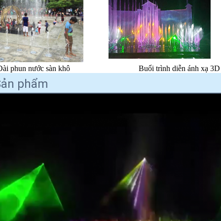
Đài phun nước sàn khô
Buổi trình diễn ánh xạ 3D
Sản phẩm