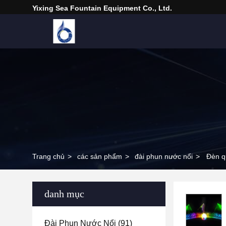
Yixing Sea Fountain Equipment Co., Ltd.
Trang chủ
>
các sản phẩm
>
đài phun nước nổi
>
Đèn q
danh mục
Đài Phun Nước Nổi
(91)