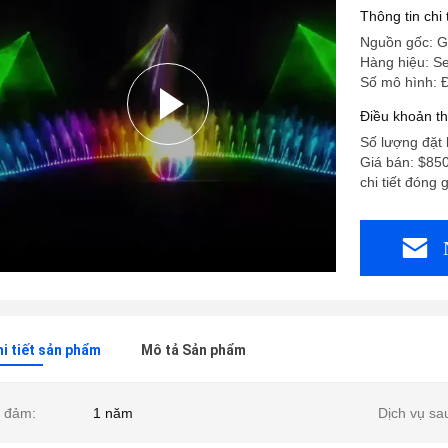
Thông tin chi
Nguồn gốc: G
Hàng hiệu: S
Số mô hình: 
Điều khoản t
Số lượng đặt 
Giá bán: $850
chi tiết đóng 
hi tiết sản phẩm
Mô tả Sản phẩm
 đảm:
1 năm
Dịch vụ sa