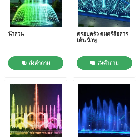
ทัวร์โรงงาน
น้ําสวน
ครอบครัว ดนตรีสื่อสาร
ควบคุมคุณภาพ
เต้น น้ําพุ
ติดต่อเรา
ส่งคำถาม
ส่งคำถาม
ขออ้าง
น้ำพุลอยน้ำ
น้ําพุทะเลสาบ
น้ำพุดนตรี