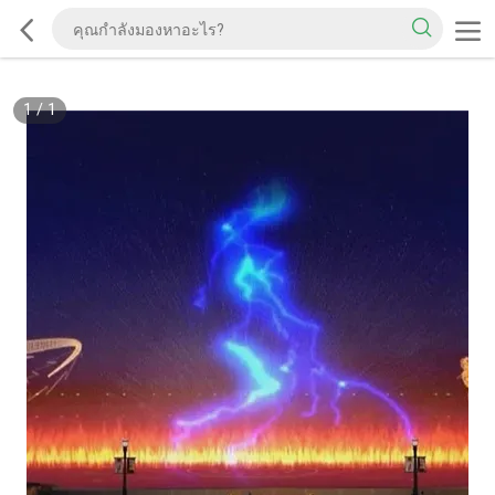
1
/
1