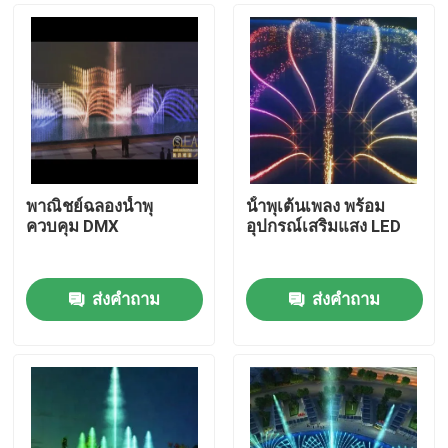
พาณิชย์ฉลองน้ำพุ
น้ําพุเต้นเพลง พร้อม
ควบคุม DMX
อุปกรณ์เสริมแสง LED
ส่งคำถาม
ส่งคำถาม
บ้าน
ผลิตภัณฑ์
เกี่ยวกับเรา