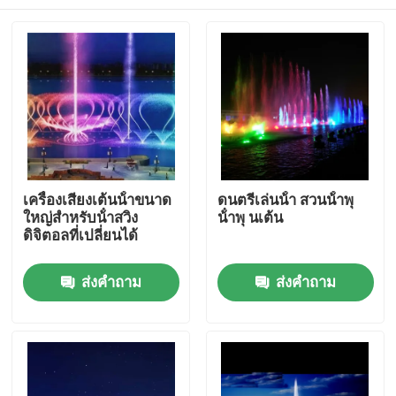
เครื่องเสียงเต้นน้ําขนาด
ดนตรีเล่นน้ํา สวนน้ําพุ
ใหญ่สําหรับน้ําสวิง
น้ําพุ นเต้น
ดิจิตอลที่เปลี่ยนได้
บ้าน
ส่งคำถาม
ส่งคำถาม
ผลิตภัณฑ์
เกี่ยวกับเรา