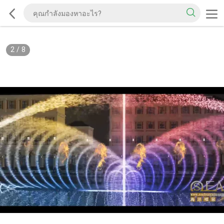
2
/
8