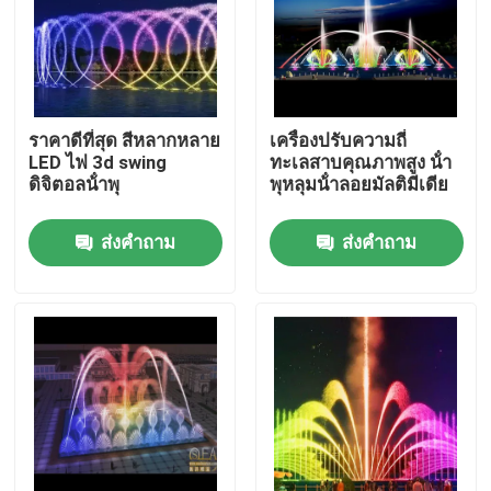
ทัวร์โรงงาน
ควบคุมคุณภาพ
ราคาดีที่สุด สีหลากหลาย
เครื่องปรับความถี่
LED ไฟ 3d swing
ทะเลสาบคุณภาพสูง น้ํา
ดิจิตอลน้ําพุ
พุหลุมน้ําลอยมัลติมีเดีย
ติดต่อเรา
ส่งคำถาม
ส่งคำถาม
ขออ้าง
น้ำพุลอยน้ำ
น้ําพุทะเลสาบ
น้ำพุดนตรี