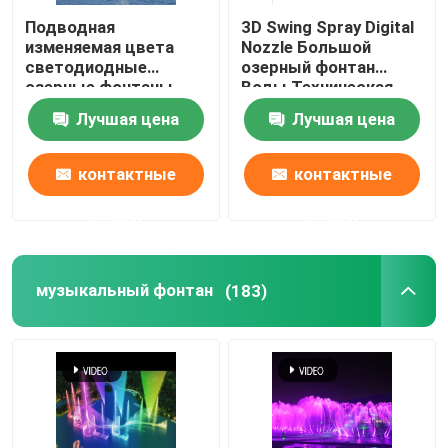
Подводная
3D Swing Spray Digital
изменяемая цвета
Nozzle Большой
светодиодные
озерный фонтан
озерные фонтаны
Воды Техническая
декорация высокий
поддержка
Лучшая цена
Лучшая цена
рост
контактные
контактные
данные
данные
музыкальный фонтан
(183)