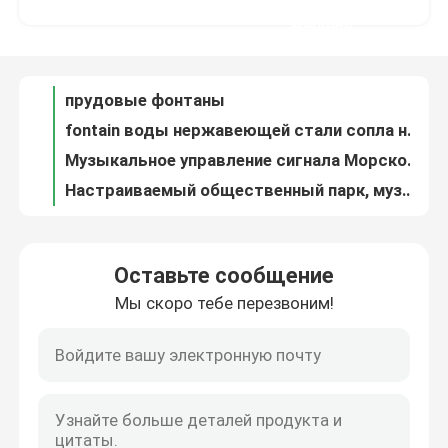
fontain воды нержавеющей стали сопла насоса
данные
Музыкальное управление сигнала Морской фонтан Внешний нержавеющий ISO сад
Наша фабрика
Настраиваемый общественный парк, музыкальный садовый фонтан
Круглый качающийся распыленный формы воды музыкальный фонтан дизайн
контроль качества
Морской фонтан DMX управление мультимедиа музыка пруд насос фонтан
Современное светодиодное освещение Музыкальное оборудование фонтана
контактные данные
Использование в помещении для садов с светодиодным освещением танцевальный фонтан смешивать с водой шторы
Скача двигатели пенятся фонтан танцев музыки сопла простой
Отправить запрос
Фонтан танцев музыки пруда прямоугольника сопла перекрестного качания роторный
Оставьте сообщение
Фонтан музыки фонтана парка с лазерным лучом
Мы скоро тебе перезвоним!
плавая фонтан
Уличный впечатляющий танцующий музыкальный фонтан [сертифицирован CE и ISO] со звуковой системой
Горячая продажа машинного класса водяного экрана
Производитель Поставщик водопад водосброс
Фонтаны озера
Фонтан танцев музыки украшения сада круглый
Клапан соленоида любой фонтан танцев музыки размера идущий
музыкальный фонтан