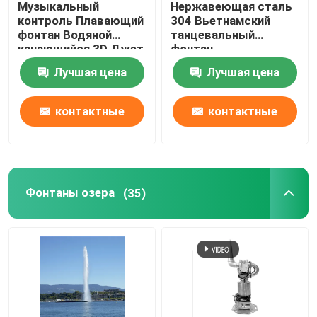
Музыкальный
Нержавеющая сталь
контроль Плавающий
304 Вьетнамский
Фонтан для распыления
фонтан Водяной
танцевальный
качающийся 3D Джет
фонтан
фонтан
многоцветный
Лучшая цена
Лучшая цена
Портативный фонтан
контактные
контактные
Фонтаны водопадов
данные
данные
Фонтан одуванчика
Фонтаны озера
(35)