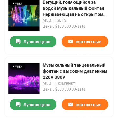
Бегущий, гоняющийся за
водой Музыкальный фонтан
Нержавеющая на открытом
воздухе
MOQ：1SETS
Цена：$100,000.00/sets
Лучшая цена
контактные
данные
Музыкальный танцевальный
фонтан с высоким давлением
220V 380V
MOQ：1 комплект
Цена：$560,000.00/sets
Лучшая цена
контактные
данные