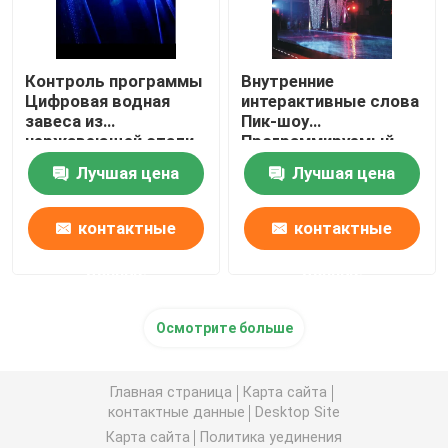
Контроль программы
Внутренние
Цифровая водная
интерактивные слова
завеса из
Пик-шоу
нержавеющей стали
Программируемый
304
водный занавес
Лучшая цена
Лучшая цена
контактные
контактные
данные
данные
Осмотрите больше
Главная страница
Карта сайта
контактные данные
Desktop Site
Карта сайта
Политика уединения