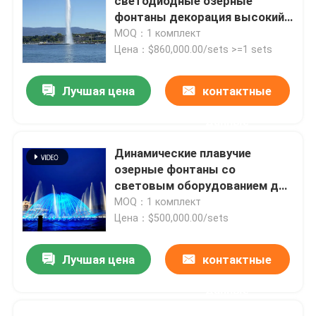
светодиодные озерные
фонтаны декорация высокий
рост
MOQ：1 комплект
Цена：$860,000.00/sets >=1 sets
Лучшая цена
контактные
данные
Динамические плавучие
озерные фонтаны со
световым оборудованием для
развлечений
MOQ：1 комплект
Цена：$500,000.00/sets
Лучшая цена
контактные
данные