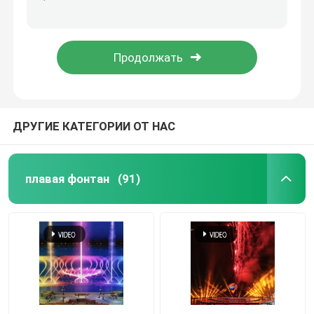
Поженитесь вспомогательный измененный фонтан
Реклама празднует фонтан регулятора DMX
Фонтаны на полу
Мультимедийный пейзаж О показать озеро фонтан воды Нержавеющая сталь 304
Музыкальный фонтан с светодиодными аксессуарами
Занавес воды цифров
Проект фонтана
ДРУГИЕ КАТЕГОРИИ ОТ НАС
киноэкран воды
плавая фонтан
(91)
Программируемый фонтан
Свинговая фонтана
Скачущий фонтан