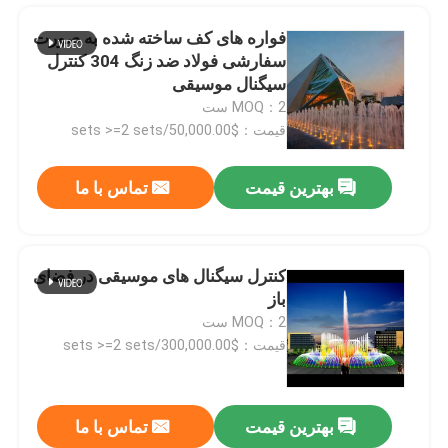
فواره های کف ساخته شده به صورت
سفارشی فولاد ضد زنگ 304 کنترل
سیگنال موسیقی
MOQ：2 ست
قیمت：$50,000.00/sets >=2 sets
بهترین قیمت
تماس با ما
کنترل سیگنال های موسیقی در فضای
باز
خانه
MOQ：2 ست
قیمت：$300,000.00/sets >=2 sets
محصولات
بهترین قیمت
تماس با ما
جت آب باغ
دربارهی ما