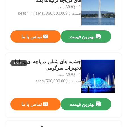
های دریاچه تزئینات بلند
MOQ：1 ست
قیمت：$860,000.00/sets >=1 sets
بهترین قیمت
تماس با ما
چشمه های شناور دریاچه ای پویا با
تجهیزات سرگرمی
MOQ：1 ست
قیمت：$500,000.00/sets
بهترین قیمت
تماس با ما