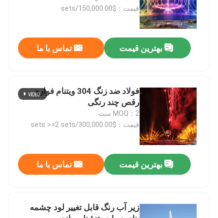
قیمت：$150,000.00/sets
بهترین قیمت
تماس با ما
فولاد ضد زنگ 304 ویتنام فواره
رقص چند رنگی
MOQ：2 ست
قیمت：$300,000.00/sets >=2 sets
بهترین قیمت
تماس با ما
زیر آب رنگ قابل تغییر لود چشمه