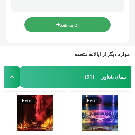
High-level outdoor music water fountain for waterscape
Morden ss304 floor water fountain
چشمه های کف
Designs of art display color changing water fountains
high-tech outdoor garden water fountain
پرده دیجیتالی آب
پروژه آبنما
موارد دیگر از ایالات متحده
صفحه نمایش فیلم آب
آبنمای شناور
(91)
چشمه قابل برنامه ریزی
چشمه سوئیچ
آب چشمه پرنده