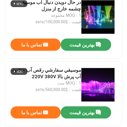
در حال دویدن دنبال آب موسيقي
چشمه خارج از منزل
MOQ：1 مجموعه
قیمت：$100,000.00/sets
بهترین قیمت
تماس با ما
موسيقي سفارشي رقص آب چشمه
آب پرش بالا 220V 380V
MOQ：1 ست
قیمت：$560,000.00/sets
بهترین قیمت
تماس با ما