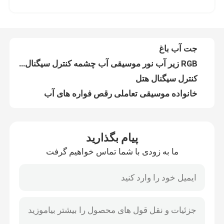
RGB زیر آب نور موسیقی آب چشمه کنترل سیگنال موسیقی
کنترل سیگنال هتل
کارخانه تور
خانواده موسیقی تعاملی رقص فواره های آب
در محل نصب استخر فواره فواره های هدایت شده
کنترل کیفیت
لامپ های قابل تغییر فواره شناور موسیقی خارج از منزل
فواره شناور رقصنده برای استخر RGB نور زیر آب
تماس با ما
dancing garden water fountain
Seafountain design combination type pool fountain outdoor
درخواست نقل قول
Moroccan color changing dancing water dragon fountain
پیام بگذارید
Commercial celebrate combination type fountain
ما به زودی با شما تماس خواهیم گرفت
آبنمای شناور
آبنمای رقصنده
Outdoor garden fountains water fountains
Colorful lamps multimedia music water dancing floating fountain
چشمه های دریاچه
Outdoor color changing RGB led light music fountain
Color changing music fountain lake floating water pond pump fountain
فواره موزیکال