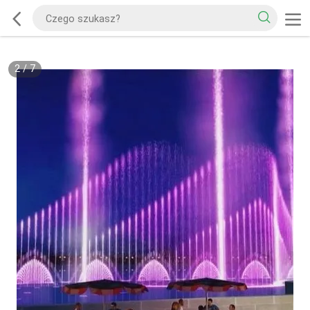
2
/
7