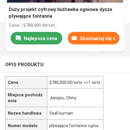
Duży projekt cyfrowy huśtawka ogniowa dysze
pływające fontanna
Cena：$780,000.00/sets >=1 sets
Najlepsza cena
Skontaktuj się z
nami
OPIS PRODUKTU
Cena
$780,000.00/sets >=1 sets
Miejsce pochodz
Jiangsu, Chiny
enia
Nazwa handlowa
SeaFountain
Numer modelu
pływająca fontanna ognia