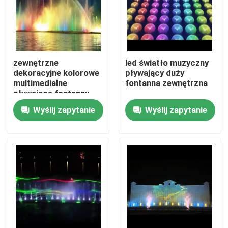
zewnętrzne
led światło muzyczny
dekoracyjne kolorowe
pływający duży
multimedialne
fontanna zewnętrzna
pływające fontanny
wodne
Wyślij zapytanie
Wyślij zapytanie
Dom
Produkty
O nas