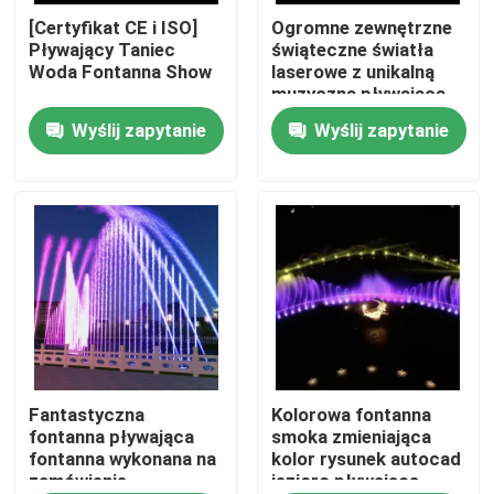
[Certyfikat CE i ISO]
Ogromne zewnętrzne
Pływający Taniec
świąteczne światła
Wycieczka po fabryce
Woda Fontanna Show
laserowe z unikalną
muzyczną pływającą
fontanną w jeziorze
Wyślij zapytanie
Wyślij zapytanie
Kontrola jakości
Skontaktuj się z nami
Poprosić o wycenę
pływająca fontanna
Fontany jeziora
Fantastyczna
Kolorowa fontanna
fontanna pływająca
smoka zmieniająca
fontanna wykonana na
kolor rysunek autocad
zamówienie
jezioro pływająca
muzyczna fontanna