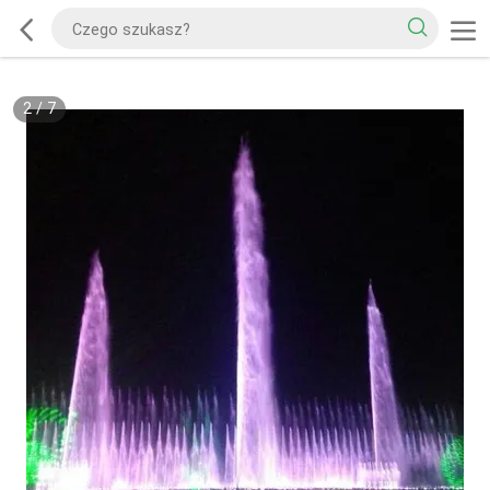
2
/
7