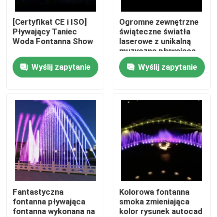
[Certyfikat CE i ISO]
Ogromne zewnętrzne
Wycieczka po fabryce
Pływający Taniec
świąteczne światła
Woda Fontanna Show
laserowe z unikalną
muzyczną pływającą
Kontrola jakości
fontanną w jeziorze
Wyślij zapytanie
Wyślij zapytanie
Skontaktuj się z nami
Poprosić o wycenę
pływająca fontanna
Fontany jeziora
Fantastyczna
Kolorowa fontanna
fontanna pływająca
smoka zmieniająca
fontanna wykonana na
kolor rysunek autocad
muzyczna fontanna