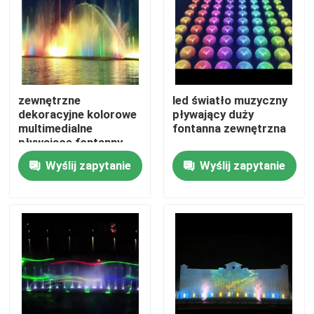
zewnętrzne
led światło muzyczny
dekoracyjne kolorowe
pływający duży
multimedialne
fontanna zewnętrzna
pływające fontanny
wodne
Wyślij zapytanie
Wyślij zapytanie
Dom
Produkty
O nas