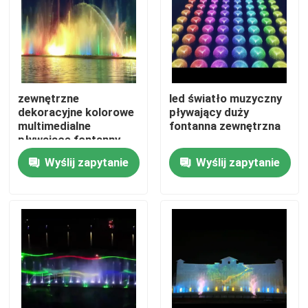
zewnętrzne
led światło muzyczny
dekoracyjne kolorowe
pływający duży
multimedialne
fontanna zewnętrzna
pływające fontanny
wodne
Wyślij zapytanie
Wyślij zapytanie
Dom
Produkty
O nas