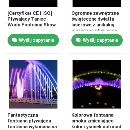
[Certyfikat CE i ISO]
Ogromne zewnętrzne
Wycieczka po fabryce
Pływający Taniec
świąteczne światła
Woda Fontanna Show
laserowe z unikalną
muzyczną pływającą
Kontrola jakości
fontanną w jeziorze
Wyślij zapytanie
Wyślij zapytanie
Skontaktuj się z nami
Poprosić o wycenę
pływająca fontanna
Fontany jeziora
Fantastyczna
Kolorowa fontanna
fontanna pływająca
smoka zmieniająca
fontanna wykonana na
kolor rysunek autocad
muzyczna fontanna