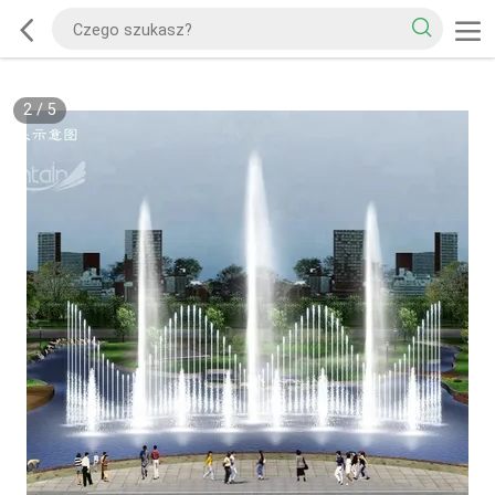
2
/
5