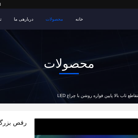
3
خانه
محصولات
دربارهی ما
ت
محصولات
طع تاب بالا پایین فواره روشن با چراغ LED
رقص بزرگ ب