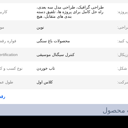
طراحی گرافیک، طراحی مدل سه بعدی،
روژه:
راه حل کامل برای پروژه ها، تلفیق دسته
کاربر
بندی های متقابل، هیچ
احی:
نوین
موا
 کنید:
محصولات باغ سنگی
فواره رقص
زیکال:
کنترل سیگنال موسیقی
ertification:
شکل:
تاب خوردن
نوع کسب و کا
شرکت:
کلاس اول
طول عمر
رقص 
 محصول