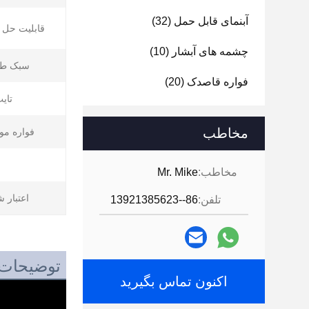
آبنمای قابل حمل
(32)
قابلیت حل پ
چشمه های آبشار
(10)
سبک طر
فواره قاصدک
(20)
تایپ
مخاطب
فواره مو
مخاطب:
Mr. Mike
اعتبار 
تلفن:
86--13921385623
توضیحات
اکنون تماس بگیرید