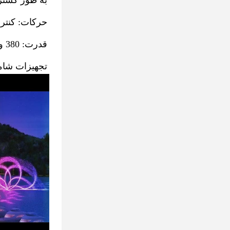
به طور گسترد
حرکات: کنترل شده توسط PLC/ک
قدرت: 380 ولت، 50 هرتز، یا سفارش برای مطابقت با برق در کشور شما
تجهیزات شامل: سکوی شن