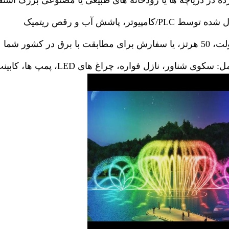
ه در دریاچه ها یا رودخانه های طبیعی یا مصنوعی بزرگ استف
امپیوتر، پاشش آب و رقص ریتمیک
اور، نازل فواره، چراغ های LED، پمپ ها، کابینت کنترل، لوله ها و غیره