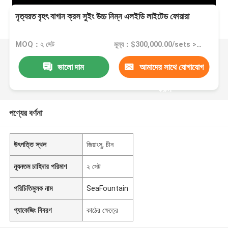
নৃত্যরত বৃহৎ বাগান ক্রস সুইং উচ্চ নিম্ন এলইডি লাইটেড ফোয়ারা
MOQ：২ সেট
মূল্য：$300,000.00/sets >=2 sets
ভালো দাম
আমাদের সাথে যোগাযোগ
করুন
পণ্যের বর্ণনা
উৎপত্তি স্থল
জিয়াংসু, চীন
ন্যূনতম চাহিদার পরিমাণ
২ সেট
পরিচিতিমুলক নাম
SeaFountain
প্যাকেজিং বিবরণ
কাঠের ক্ষেত্রে