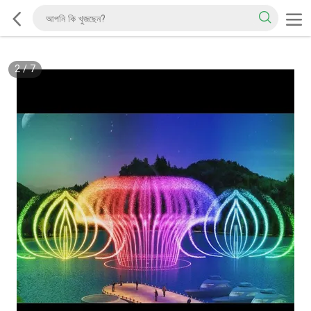
2
/
7