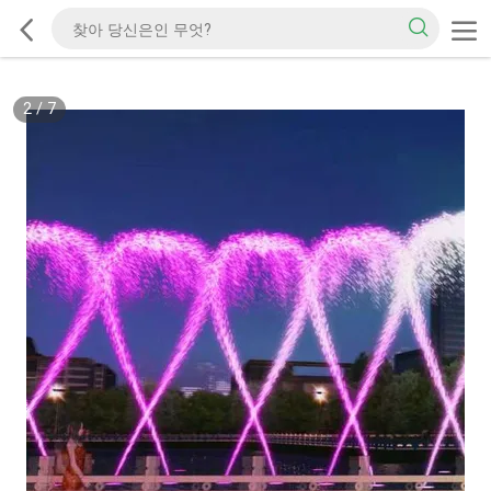
2
/
7