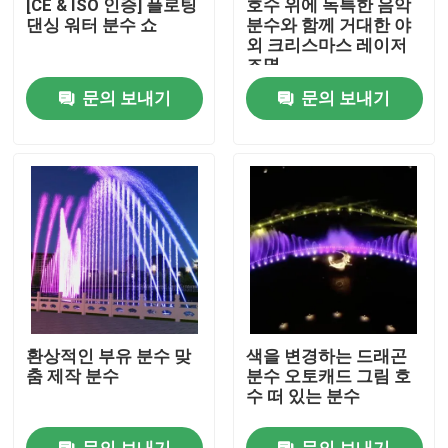
[CE & ISO 인증] 플로팅
호수 위에 독특한 음악
댄싱 워터 분수 쇼
분수와 함께 거대한 야
외 크리스마스 레이저
공장 투어
조명
문의 보내기
문의 보내기
품질 관리
연락처
견적 요청
분수를 표류시키기
환상적인 부유 분수 맞
색을 변경하는 드래곤
호수 분수
춤 제작 분수
분수 오토캐드 그림 호
수 떠 있는 분수
음악 분수
문의 보내기
문의 보내기