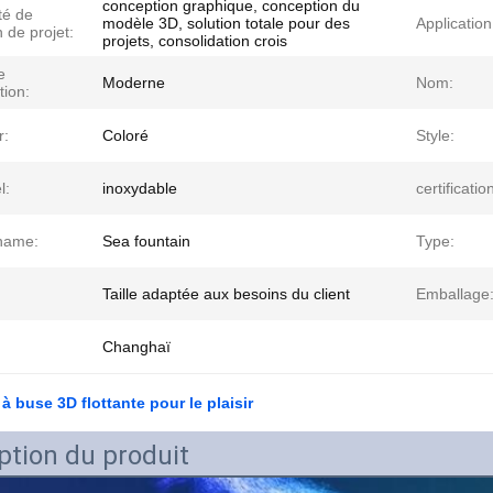
conception graphique, conception du
té de
modèle 3D, solution totale pour des
Application
n de projet:
projets, consolidation crois
e
Moderne
Nom:
tion:
r:
Coloré
Style:
l:
inoxydable
certificatio
name:
Sea fountain
Type:
Taille adaptée aux besoins du client
Emballage
Changhaï
à buse 3D flottante pour le plaisir
ption du produit