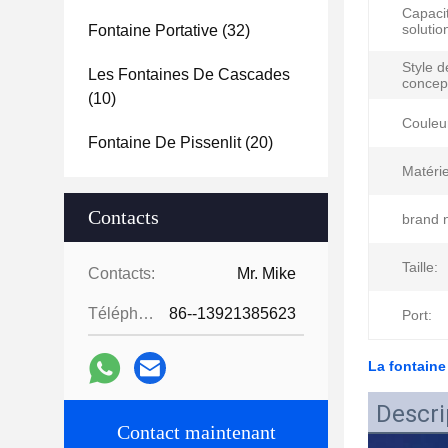
Capaci
solutio
Fontaine Portative
(32)
Style d
Les Fontaines De Cascades
concep
(10)
Couleu
Fontaine De Pissenlit
(20)
Matérie
Contacts
brand 
Taille:
Contacts:
Mr. Mike
Téléphone:
86--13921385623
Port:
La fontaine 
Descri
Contact maintenant