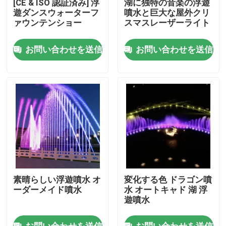
[CE & ISO 認証済み] 浮
湖に独特の音楽の浮遊
遊ダンスウォーターフ
噴水と巨大な屋外クリ
ァウンテンショー
スマスレーザーライト
会社案内
お問い合わせを送信
お問い合わせを送信
品質管理
お問い合わせ
見積依頼
浮遊噴水
素晴らしい浮遊噴水 オ
変化する色 ドラゴン噴
湖 の 噴水
ーダーメイド噴水
水 オートキャド 湖 浮
遊噴水
音楽的な噴水
お問い合わせを送信
お問い合わせを送信