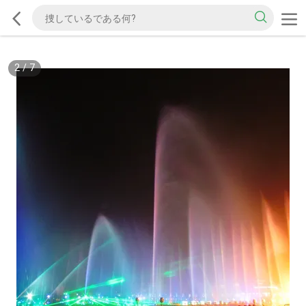
2
/
7