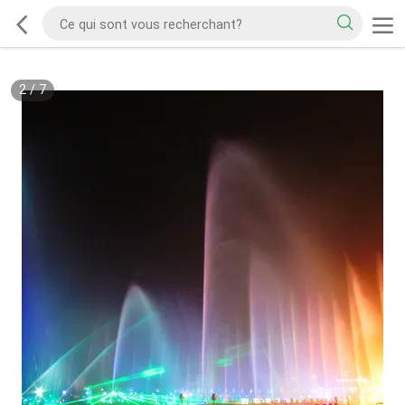
2
/
7