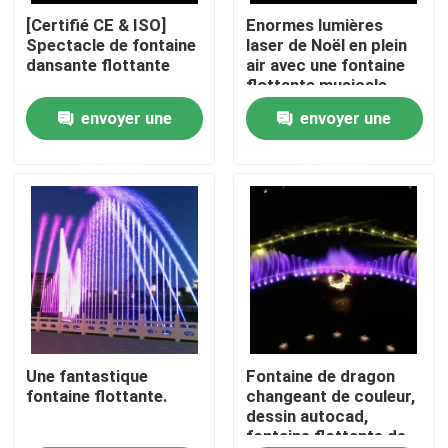
[Certifié CE & ISO]
Enormes lumières
Spectacle de fontaine
laser de Noël en plein
Visite d'usine
dansante flottante
air avec une fontaine
flottante musicale
unique dans le lac
envoyer une
envoyer une
Contrôle de la qualité
demande
demande
Contact
Demande de soumission
fontaine de flottement
Les fontaines du lac
Une fantastique
Fontaine de dragon
fontaine flottante.
changeant de couleur,
dessin autocad,
fontaine flottante de
fontaine musicale