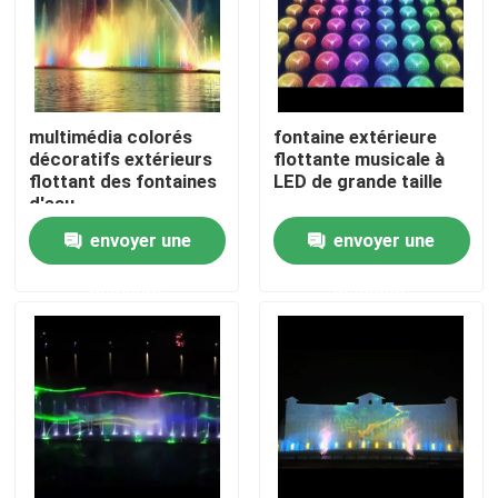
multimédia colorés
fontaine extérieure
décoratifs extérieurs
flottante musicale à
flottant des fontaines
LED de grande taille
d'eau
envoyer une
envoyer une
demande
demande
Aperçu
Produits
A propos de nous