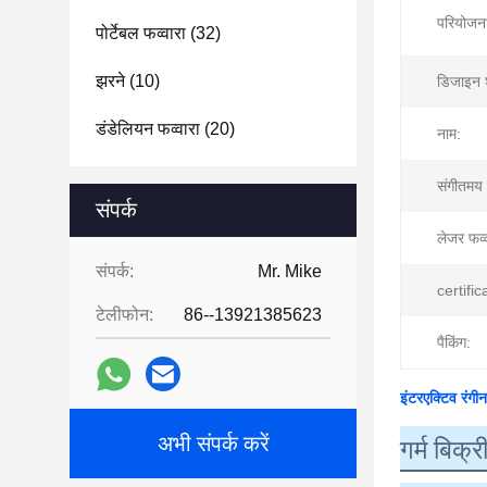
परियोजना
पोर्टेबल फव्वारा
(32)
झरने
(10)
डिजाइन श
डंडेलियन फव्वारा
(20)
नाम:
संगीतमय 
संपर्क
लेजर फव्व
संपर्क:
Mr. Mike
certific
टेलीफोन:
86--13921385623
पैकिंग:
इंटरएक्टिव रंगी
अभी संपर्क करें
गर्म बिक्र