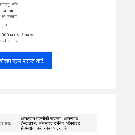
जियांगसू, चीन
aFountain
 का फव्वारा
र्तें
0.00/sets >=1 sets
लकड़ी का केस;
्वोत्तम मूल्य प्राप्त करें
ऑनलाइन तकनीकी सहायता, ऑनसाइट
ात सेवा:
इंस्टालेशन, ऑनसाइट ट्रेनिंग, ऑनसाइट
इंस्पेक्शन, फ्री स्पेयर पार्ट्स, रि