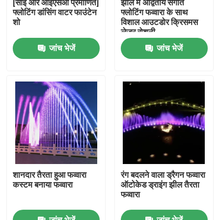
[सीई और आईएसओ प्रमाणित]
झील में अद्वितीय संगीत
फ्लोटिंग डांसिंग वाटर फाउंटेन
फ्लोटिंग फव्वारा के साथ
शो
विशाल आउटडोर क्रिसमस
फैक्टरी यात्रा
लेजर रोशनी
जांच भेजें
जांच भेजें
गुणवत्ता नियंत्रण
हमसे संपर्क करें
एक बोली का अनुरोध
तैरता हुआ फव्वारा
शानदार तैरता हुआ फव्वारा
रंग बदलने वाला ड्रैगन फव्वारा
झील के फव्वारे
कस्टम बनाया फव्वारा
ऑटोकेड ड्राइंग झील तैरता
फव्वारा
संगीतमय फव्वारा
जांच भेजें
जांच भेजें