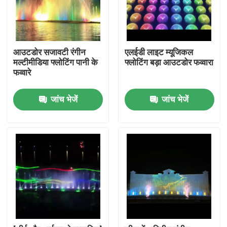
आउटडोर सजावटी रंगीन
एलईडी लाइट म्यूजिकल
मल्टीमीडिया फ्लोटिंग पानी के
फ्लोटिंग बड़ा आउटडोर फव्वारा
फव्वारे
जांच भेजें
जांच भेजें
होम
उत्पाद
हमारे बारे में