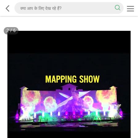
2
/
6