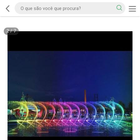
2
/
7