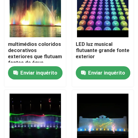
multimédios coloridos
LED luz musical
decorativos
flutuante grande fonte
exteriores que flutuam
exterior
fontes de água
Enviar inquérito
Enviar inquérito
Casa
Produtos
Quem Somos