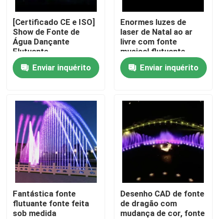
[Certificado CE e ISO]
Enormes luzes de
Fábrica
Show de Fonte de
laser de Natal ao ar
Água Dançante
livre com fonte
Flutuante
musical flutuante
Controle de Qualidade
única no lago
Enviar inquérito
Enviar inquérito
Fale Conosco
Pedir um orçamento
fonte de flutuação
Fontes do Lago
Fantástica fonte
Desenho CAD de fonte
flutuante fonte feita
de dragão com
sob medida
mudança de cor, fonte
fonte musical