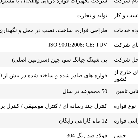
نام شرکت
شرکت تجهیزات فواره دریایی YiXing، با مسئولیت محدود
سب و کار
تولید و تجارت
ده خدمات
طراحی فواره، ساخت، نصب در محل و نگهدار
ISO 9001:2008; CE; TUV
های شرکت
ل شرکت
یی شینگ جیانگ سو، چین (سرزمین اصلی)
ی خارج از
فواره های صادر شده و ساخته شده در بیش از 20 کشور
کشور
نایی تامین
50 مجموعه در سال
نوع فواره
کنترل چند رسانه ای / کنترل موسیقی / کنترل برن
انتی فواره
12 ماه گارانتی رایگان
جنس
فولاد ضد زنگ 304