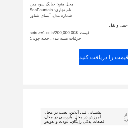
محل منبع: جیانگ سو، چین
نام تجاری: SeaFountain
شماره مدل: آبنمای شناور
حمل و نقل
قیمت: $200,000.00/sets >=1 sets
جزئیات بسته بندی: جعبه چوبی؛
قیمت را دریافت کنید
پشتیبانی فنی آنلاین، نصب در محل،
ز
آموزش در محل، بازرسی در محل،
:
قطعات یدکی رایگان، عودت و تعویض