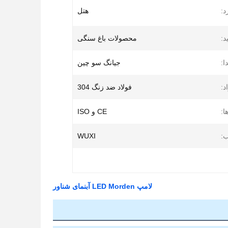
د:
هتل
د:
محصولات باغ سنگی
ا:
جیانگ سو چین
د:
فولاد ضد زنگ 304
ا:
CE و ISO
:
WUXI
لامپ LED Morden آبنمای شناور