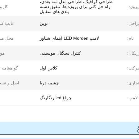
طراحی گرافیک، طراحی مدل سه بعدی،
روژه:
راه حل کلی برای پروژه ها، تلفیق دسته
کاربر
بندی های متقابل
احی:
نوین
تایپ کنی
نام:
لامپ LED Morden آبنمای شناور
محل مبد
زیکال:
کنترل سیگنال موسیقی
موا
رکت:
کلاس اول
گواهینامه ه
تجاری:
چشمه دریا
اصل و نسب
 لامپ:
چراغ led رنگارنگ