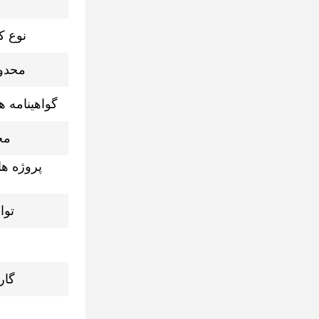
نوع ک
محدو
گواهینامه 
مح
پروژه ها
توا
گار