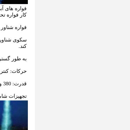
کار فواره تح
فواره شناور 
کند. 
به طور گسترد
حرکات: کنترل شده توسط PLC/ک
قدرت: 380 ولت، 50 هرتز، یا سفارش برای مطابقت با قدرت در کشور شما
تجهیزات شامل: سکوی شن