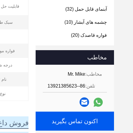
قابلیت حل پ
آبنمای قابل حمل
(32)
چشمه های آبشار
(10)
سبک طر
فواره قاصدک
(20)
فواره مو
مخاطب
درجه ش
مخاطب:
Mr. Mike
نام 
تلفن:
86--13921385623
نوع
اکنون تماس بگیرید
فروش داغ