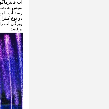
رسد آب با ر
برقصد.