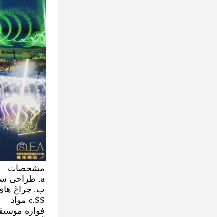
مشخصات
a. طراحی سفارشی
ب. چراغ های چ
c.SS مواد