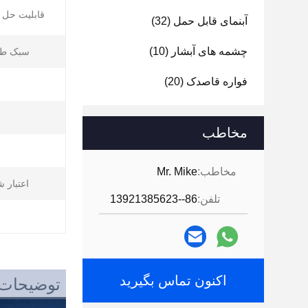
قابلیت حل پ
آبنمای قابل حمل
(32)
چشمه های آبشار
(10)
سبک طر
فواره قاصدک
(20)
مخاطب
مخاطب:
Mr. Mike
اعتبار 
تلفن:
86--13921385623
اکنون تماس بگیرید
توضیحات