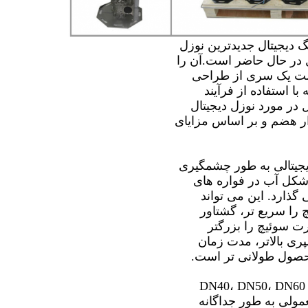
دیجیتال جدیدترین نوزل
ل در حال حاضر است.آن را
است یک سری از طراحی
با استفاده از فرآیند
 در مورد نوزل دیجیتال
ار هضم و بر اساس مزایای
جیتالی به طور چشمگیری
 شکل آب در فواره های
 گذارد. این می تواند
ا سریع تر، گشتاور
 سوئیچ را بزرگتر
پری بالاتر، مدت زمان
حصول طولانی تر است.
قطر خروجی DN40، DN50، DN60
لی به طور جداگانه