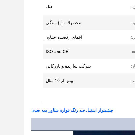
د:
هتل
د:
محصولات باغ سنگی
:
آبنمای رقصنده شناور
ISO and CE
c
ر:
شرکت سازنده و بازرگانی
:
بیش از 10 سال
چشمنواز استیل ضد زنگ فواره شناور سه بعدی