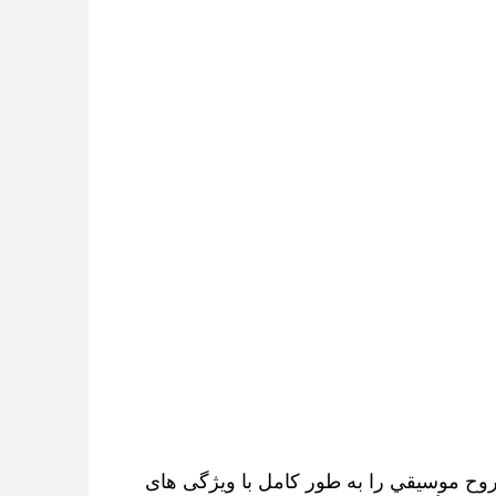
فواره موسيقي آب، اسپري آب را با موسيقي ترکیب مي کند، که مي تواند روح موسيقي را به طور کامل با ویژگی های 