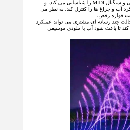
آب فانتزماگوريک و چراغ های رنگارنگ بیان کند.کامپیوتر ابتدا فرکانس صوتی و سیگنال MIDI را شناسایی می کند، و 
سپس به دستورالعمل ها و خروجی به سیستم کنترل تبدیل می شود تا عملکرد آب و چراغ ها را کنترل کند. به نظر می 
ت فواره رقص.
دو نوع کنترل در فواره های موسیقی وجود دارد: PLC و چند رسانه ای. در حالت چند رسانه ای،مشتری می تواند عملکرد 
ویژگی آب را با توجه به درک خود از موسیقی با نرم افزار دوستانه استفاده کند تا باعث شود آب با ملودی موسیقی 