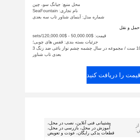
محل منبع: جیانگ سو، چین
نام تجاری: SeaFountain
شماره مدل: آبنمای شناور تاب سه بعدی
حمل و نقل
قیمت: $50,000.00 - $120,000.00/sets
جزئیات بسته بندی: قفس های چوبی؛
قابلیت ارائه: 100 ست / مجموعه در سال چشمه چشم نواز باغی ضد زنگ 3
بعدی تاب شناور
قیمت را دریافت کنید
پشتیبانی فنی آنلاین، نصب در محل،
ز
آموزش در محل، بازرسی در محل،
:
قطعات یدکی رایگان، عودت و تعویض