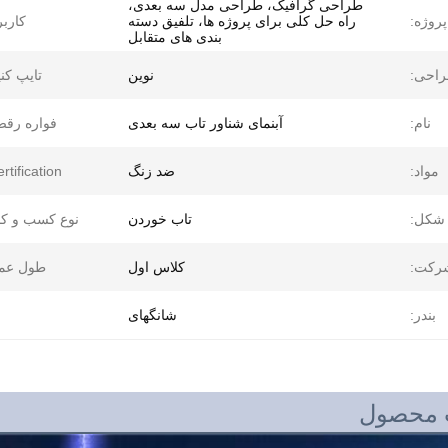
طراحی گرافیک، طراحی مدل سه بعدی،
روژه:
راه حل کلی برای پروژه ها، تلفیق دسته
کاربر
بندی های متقابل
احی:
نوین
تایپ کنی
نام:
آبنمای شناور تاب سه بعدی
فواره رقص
مواد:
ضد زنگ
ertification:
شکل:
تاب خوردن
نوع کسب و کا
شرکت:
کلاس اول
طول عمر
بندر:
شانگهای
 محصول