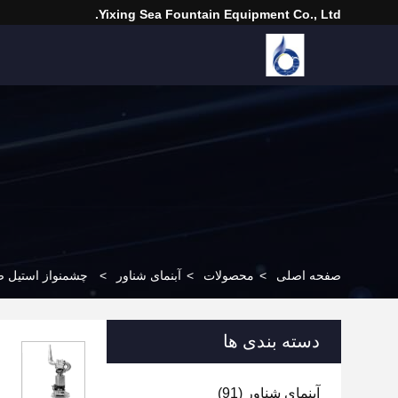
Yixing Sea Fountain Equipment Co., Ltd.
صفحه اصلی
>
محصولات
>
آبنمای شناور
>
چشمنواز استیل ض
دسته بندی ها
آبنمای شناور
(91)