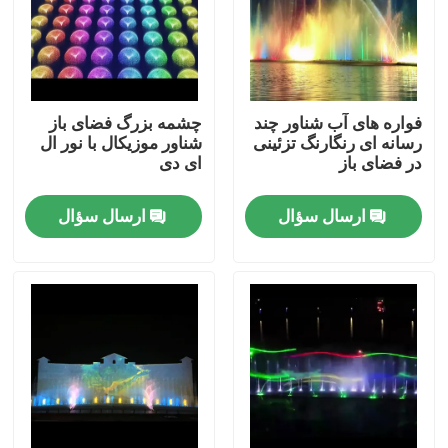
فواره های آب شناور چند
چشمه بزرگ فضای باز
رسانه ای رنگارنگ تزئینی
شناور موزیکال با نور ال
در فضای باز
ای دی
ارسال سؤال
ارسال سؤال
خانه
محصولات
دربارهی ما