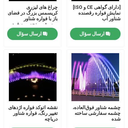
[دارای گواهی CE و ISO]
چراغ های لیزری
نمایش فواره رقصنده
کریسمس بزرگ در فضای
کارخانه تور
شناور آب
باز با فواره شناور
موسیقی منحصر به فرد
در دریاچه
ارسال سؤال
ارسال سؤال
کنترل کیفیت
تماس با ما
درخواست نقل قول
آبنمای شناور
چشمه های دریاچه
چشمه شناور فوق‌العاده،
نقشه اتوکد فواره اژدهای
چشمه سفارشی ساخته
تغییر رنگ، فواره شناور
شده
دریاچه
فواره موزیکال