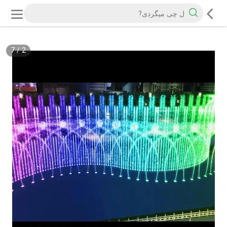
7
/
2