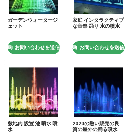
会社案内
ガーデンウォータージ
家庭 インタラクティブ
ェット
な音楽 踊り 水の噴水
品質管理
お問い合わせを送信
お問い合わせを送信
お問い合わせ
見積依頼
浮遊噴水
湖 の 噴水
敷地内 設置 池 噴水 噴
2020の熱い販売の良
音楽的な噴水
水
質の屋外の踊る噴水