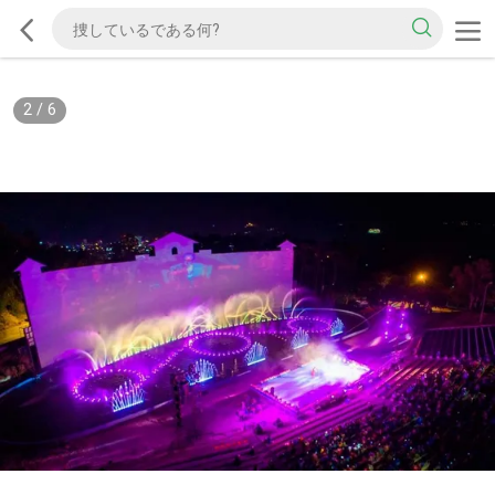
2
/
6