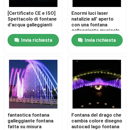
[Certificato CE e ISO]
Enormi luci laser
Fatory Tour
Spettacolo di fontane
natalizie all' aperto
d'acqua galleggianti
con una fontana
galleggiante musicale
Controllo di qualità
unica nel lago
Invia richiesta
Invia richiesta
Contattaci
Richiedere un preventivo
fontana di galleggiamento
Fonte del lago
fantastica fontana
Fontana del drago che
galleggiante fontana
cambia colore disegno
fatta su misura
autocad lago fontana
fontana musicale