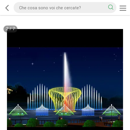
2
/
7