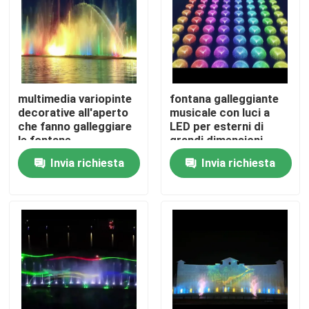
multimedia variopinte
fontana galleggiante
decorative all'aperto
musicale con luci a
che fanno galleggiare
LED per esterni di
le fontane
grandi dimensioni
Invia richiesta
Invia richiesta
Casa
Prodotti
Chi siamo