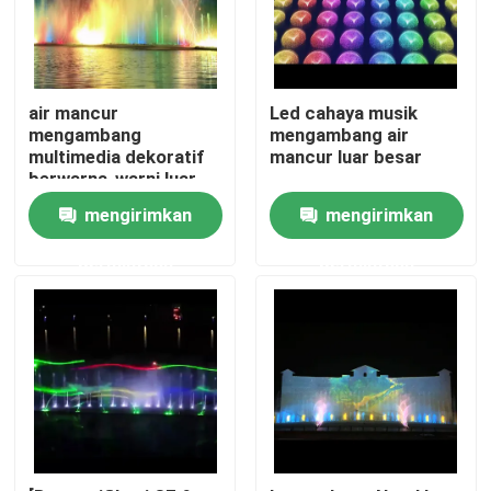
air mancur
Led cahaya musik
mengambang
mengambang air
multimedia dekoratif
mancur luar besar
berwarna-warni luar
ruangan
mengirimkan
mengirimkan
permintaan
permintaan
Rumah
Produk
Tentang kita