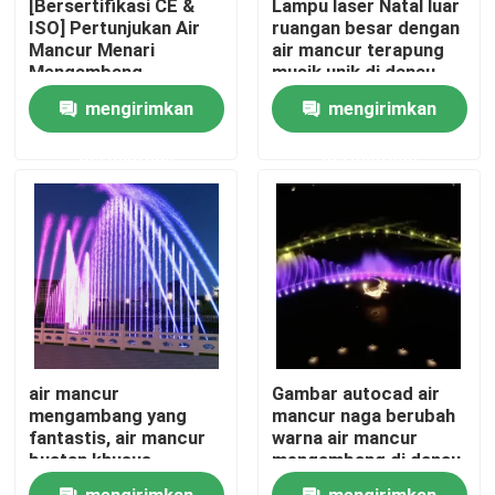
[Bersertifikasi CE &
Lampu laser Natal luar
ISO] Pertunjukan Air
ruangan besar dengan
Mancur Menari
air mancur terapung
Wisata pabrik
Mengambang
musik unik di danau
mengirimkan
mengirimkan
Kontrol kualitas
permintaan
permintaan
Hubungi kami
Quote request suatu
air mancur mengambang
air mancur
Gambar autocad air
Air Mancur Danau
mengambang yang
mancur naga berubah
fantastis, air mancur
warna air mancur
buatan khusus
mengambang di danau
air mancur musikal
mengirimkan
mengirimkan