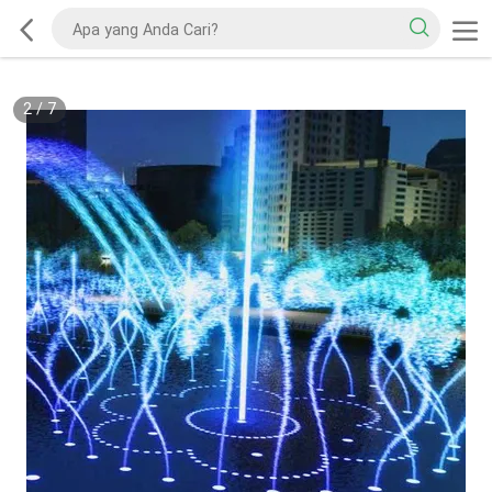
2
/
7