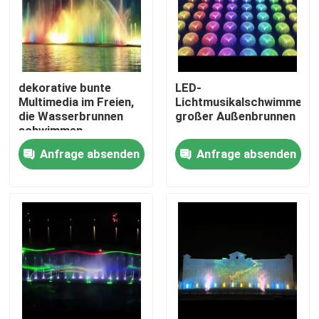
dekorative bunte
LED-
Multimedia im Freien,
Lichtmusikalschwimmer
die Wasserbrunnen
großer Außenbrunnen
schwimmen
Anfrage absenden
Anfrage absenden
Startseite
Produkte
Über uns