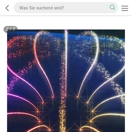
2
/
7