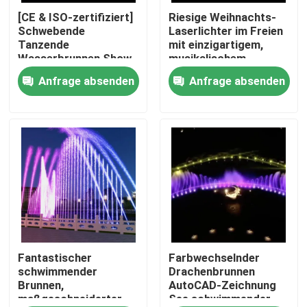
[CE & ISO-zertifiziert]
Riesige Weihnachts-
Schwebende
Laserlichter im Freien
Fabrik Tour
Tanzende
mit einzigartigem,
Wasserbrunnen Show
musikalischem,
schwimmendem
Anfrage absenden
Anfrage absenden
Qualitätskontrolle
Brunnen im See
Kontakt
Referenzen
sich hin- und herbewegender Brunnen
Wasserbrunnen
Fantastischer
Farbwechselnder
schwimmender
Drachenbrunnen
Brunnen,
AutoCAD-Zeichnung
maßgeschneiderter
See schwimmender
musikalischer Brunnen