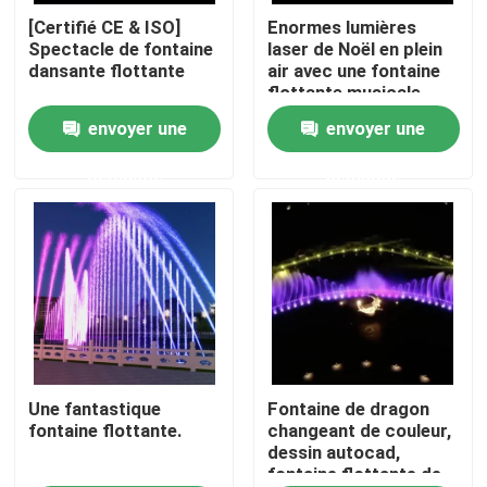
[Certifié CE & ISO]
Enormes lumières
Spectacle de fontaine
laser de Noël en plein
Visite d'usine
dansante flottante
air avec une fontaine
flottante musicale
unique dans le lac
envoyer une
envoyer une
Contrôle de la qualité
demande
demande
Contact
Demande de soumission
fontaine de flottement
Les fontaines du lac
Une fantastique
Fontaine de dragon
fontaine flottante.
changeant de couleur,
dessin autocad,
fontaine flottante de
fontaine musicale