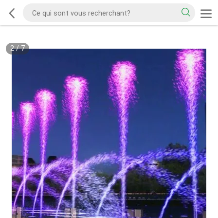
2
/
7