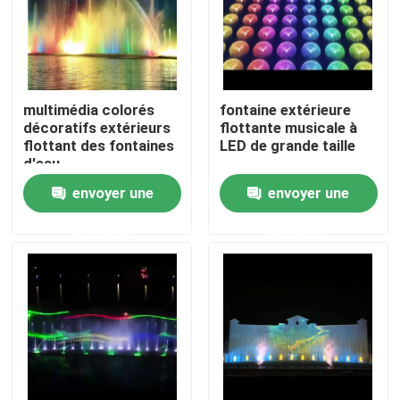
multimédia colorés
fontaine extérieure
décoratifs extérieurs
flottante musicale à
flottant des fontaines
LED de grande taille
d'eau
envoyer une
envoyer une
demande
demande
Aperçu
Produits
A propos de nous