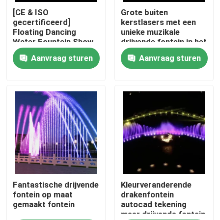
[CE & ISO
Grote buiten
gecertificeerd]
kerstlasers met een
Fabrieksreis
Floating Dancing
unieke muzikale
Water Fountain Show
drijvende fontein in het
meer
Aanvraag sturen
Aanvraag sturen
Kwaliteitscontrole
Contacteer ons
Vraag een offerte aan
drijvende fontein
De fonteinen van het meer
Fantastische drijvende
Kleurveranderende
fontein op maat
drakenfontein
gemaakt fontein
autocad tekening
meer drijvende fontein
muzikale fontein