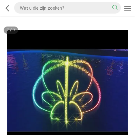
2
/
7