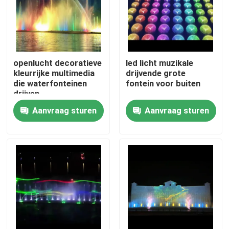
openlucht decoratieve
led licht muzikale
kleurrijke multimedia
drijvende grote
die waterfonteinen
fontein voor buiten
drijven
Aanvraag sturen
Aanvraag sturen
Thuis
Producten
Over ons