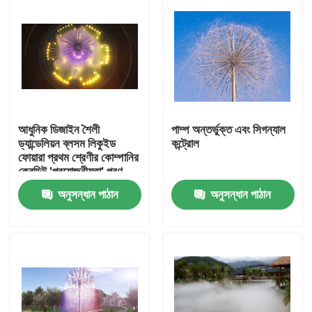
আধুনিক ডিজাইন শৈলী
পাম্প অন্তর্ভুক্ত এবং সিগন্যাল
ড্যান্ডেলিয়ন ব্লসম লিকুইড
কন্ট্রোল
ফোয়ারা প্রথম শ্রেণীর কোম্পানির
ক্রেডিট 'প্রয়োজনীয়তা' পূরণ
করে
অনুসন্ধান পাঠান
অনুসন্ধান পাঠান
বাড়ি
পণ্য
আমাদের সম্পর্কে