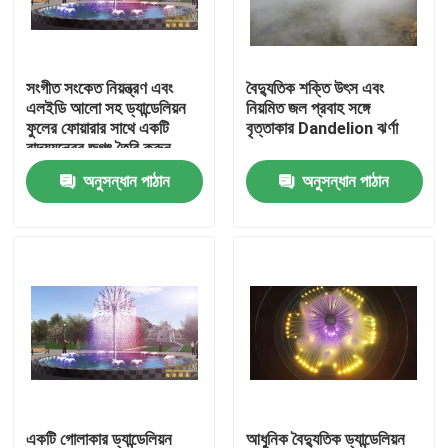
কারখানা ভ্রমণ
সংগীত সংকেত নিয়ন্ত্রণ এবং
বৈদ্যুতিক শক্তি উৎস এবং
এলইডি আলো সহ ড্যান্ডেলিয়ন
নিয়মিত জল প্রবাহ সঙ্গে
মান নিয়ন্ত্রণ
ফুলের ফোয়ারার সাথে একটি
বৃত্তাকার Dandelion ঝর্ণা
বাদ্যযন্ত্রের জগৎ তৈরি করুন
অনুসন্ধান পাঠান
অনুসন্ধান পাঠান
আমাদের সাথে যোগাযোগ করুন
উদ্ধৃতির জন্য আবেদন
ভাসমান ফোয়ারা
লেকের ঝর্ণা
মিউজিক্যাল ফোয়ারা
একটি গোলাকার ড্যান্ডেলিয়ন
আধুনিক বৈদ্যুতিক ড্যান্ডেলিয়ন