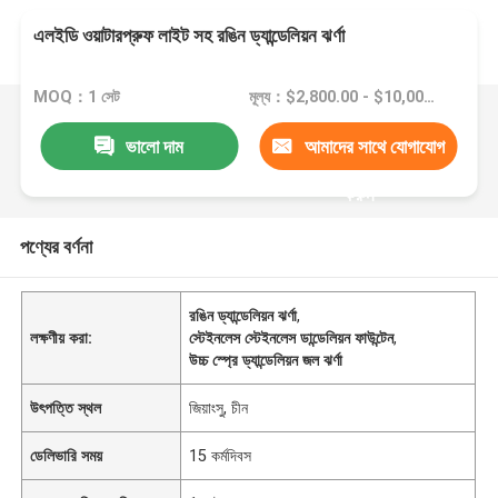
এলইডি ওয়াটারপ্রুফ লাইট সহ রঙিন ড্যান্ডেলিয়ন ঝর্ণা
MOQ：1 সেট
মূল্য：$2,800.00 - $10,000.00/sets
ভালো দাম
আমাদের সাথে যোগাযোগ
করুন
পণ্যের বর্ণনা
রঙিন ড্যান্ডেলিয়ন ঝর্ণা
,
লক্ষণীয় করা:
স্টেইনলেস স্টেইনলেস ডান্ডেলিয়ন ফাউন্টেন
,
উচ্চ স্প্রে ড্যান্ডেলিয়ন জল ঝর্ণা
উৎপত্তি স্থল
জিয়াংসু, চীন
ডেলিভারি সময়
15 কর্মদিবস